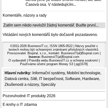
Časová osa. V následujícím...
Komentáře, názory a rady
Zatím sem nikdo nevložil žádný komentář. Buďte první...
Vkládání nových komentářů bylo dočasně pozastaveno.
©2011-2026 BusinessIT.cz, ISSN 1805-0522 | Názvy použité v
textech mohou být ochrannými známkami příslušných vlastníků.
Provozovatel: Bispiral, s.r.o., kontakt: BusinessIT(at)Bispiral.com |
Inzerce:
BusinessIT(at)Bispiral.com
O vydavateli
|
Pravidla webu BusinessIT.cz a ochrana soukromí
|
Používáme
účetní program Money S3
| pg(1578)
Hlavní rubriky:
Informační systémy
,
Mobilní technologie
,
Datová centra
,
Sítě
,
IT bezpečnost
,
Software
,
Hardware
,
Zkušenosti a názory
,
Speciály
Pozoruhodné IT produkty 2026
E-knihy o IT zdarma