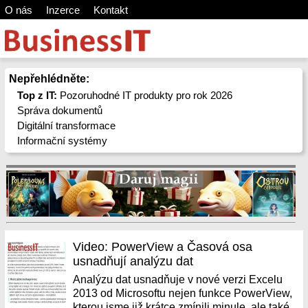
O nás
Inzerce
Kontakt
Nepřehlédněte:
Top z IT:
Pozoruhodné IT produkty pro rok 2026
Správa dokumentů
Digitální transformace
Informační systémy
Video: PowerView a Časová osa
usnadňují analýzu dat
Analýzu dat usnadňuje v nové verzi Excelu
2013 od Microsoftu nejen funkce PowerView,
kterou jsme již krátce zmínili minule, ale také