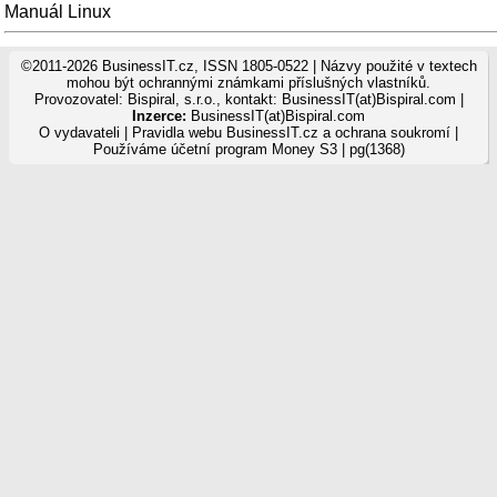
Manuál Linux
©2011-2026 BusinessIT.cz, ISSN 1805-0522 | Názvy použité v textech
mohou být ochrannými známkami příslušných vlastníků.
Provozovatel: Bispiral, s.r.o., kontakt: BusinessIT(at)Bispiral.com |
Inzerce:
BusinessIT(at)Bispiral.com
O vydavateli
|
Pravidla webu BusinessIT.cz a ochrana soukromí
|
Používáme
účetní program Money S3
| pg(1368)