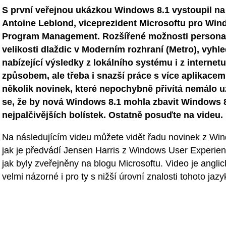
S první veřejnou ukázkou Windows 8.1 vystoupil 
Antoine Leblond, viceprezident Microsoftu pro Wi
Program Management. Rozšířené možnosti personal
velikosti dlaždic v Moderním rozhraní (Metro), vyhl
nabízející výsledky z lokálního systému i z interne
způsobem, ale třeba i snazší práce s více aplikacemi 
několik novinek, které nepochybně přivítá nemálo u
se, že by nová Windows 8.1 mohla zbavit Windows 
nejpalčivějších bolístek. Ostatně posuďte na videu.
Na následujícím videu můžete vidět řadu novinek z Win
jak je předvádí Jensen Harris z Windows User Experie
jak byly zveřejněny na blogu Microsoftu. Video je angli
velmi názorné i pro ty s nižší úrovní znalosti tohoto jazy