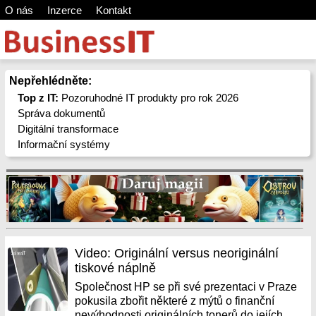
O nás
Inzerce
Kontakt
Nepřehlédněte:
Top z IT:
Pozoruhodné IT produkty pro rok 2026
Správa dokumentů
Digitální transformace
Informační systémy
Video: Originální versus neoriginální
tiskové náplně
Společnost HP se při své prezentaci v Praze
pokusila zbořit některé z mýtů o finanční
nevýhodnosti originálních tonerů do jejích