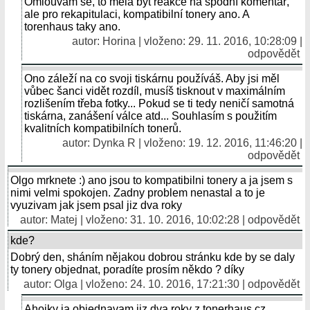
Omlouvám se, to měla být reakce na spodní komentář,
ale pro rekapitulaci, kompatibilní tonery ano. A
torenhaus taky ano.
autor: Horina | vloženo: 29. 11. 2016, 10:28:09 |
odpovědět
Ono záleží na co svoji tiskárnu používáš. Aby jsi měl
vůbec šanci vidět rozdíl, musíš tisknout v maximálním
rozlišením třeba fotky... Pokud se ti tedy neničí samotná
tiskárna, zanášení válce atd... Souhlasím s použitím
kvalitních kompatibilních tonerů.
autor: Dynka R | vloženo: 19. 12. 2016, 11:46:20 |
odpovědět
Olgo mrknete :) ano jsou to kompatibilni tonery a ja jsem s
nimi velmi spokojen. Zadny problem nenastal a to je
vyuzivam jak jsem psal jiz dva roky
autor:
Matej
| vloženo: 31. 10. 2016, 10:02:28 |
odpovědět
kde?
Dobrý den, sháním nějakou dobrou stránku kde by se daly
ty tonery objednat, poradíte prosím někdo ? díky
autor:
Olga
| vloženo: 24. 10. 2016, 17:21:30 |
odpovědět
Ahojky ja objednavam jiz dva roky z tonerhaus.cz