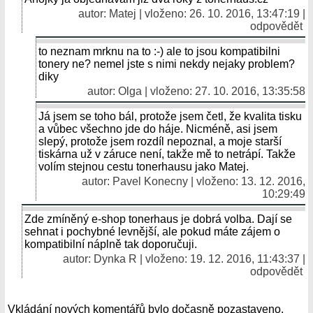
autor:
Matej
| vloženo: 26. 10. 2016, 13:47:19 |
odpovědět
to neznam mrknu na to :-) ale to jsou kompatibilni
tonery ne? nemel jste s nimi nekdy nejaky problem?
diky
autor:
Olga
| vloženo: 27. 10. 2016, 13:35:58
Já jsem se toho bál, protože jsem četl, že kvalita tisku
a vůbec všechno jde do háje. Nicméně, asi jsem
slepý, protože jsem rozdíl nepoznal, a moje starší
tiskárna už v záruce není, takže mě to netrápí. Takže
volím stejnou cestu tonerhausu jako Matej.
autor: Pavel Konecny | vloženo: 13. 12. 2016,
10:29:49
Zde zmíněný e-shop tonerhaus je dobrá volba. Dají se
sehnat i pochybné levnější, ale pokud máte zájem o
kompatibilní náplně tak doporučuji.
autor: Dynka R | vloženo: 19. 12. 2016, 11:43:37 |
odpovědět
Vkládání nových komentářů bylo dočasně pozastaveno.