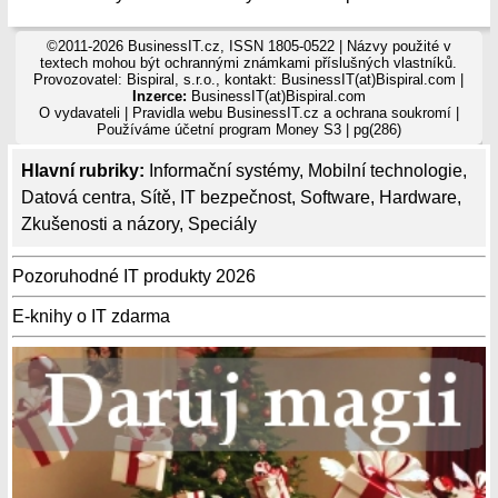
©2011-2026 BusinessIT.cz, ISSN 1805-0522 | Názvy použité v
textech mohou být ochrannými známkami příslušných vlastníků.
Provozovatel: Bispiral, s.r.o., kontakt: BusinessIT(at)Bispiral.com |
Inzerce:
BusinessIT(at)Bispiral.com
O vydavateli
|
Pravidla webu BusinessIT.cz a ochrana soukromí
|
Používáme
účetní program Money S3
| pg(286)
Hlavní rubriky:
Informační systémy
,
Mobilní technologie
,
Datová centra
,
Sítě
,
IT bezpečnost
,
Software
,
Hardware
,
Zkušenosti a názory
,
Speciály
Pozoruhodné IT produkty 2026
E-knihy o IT zdarma