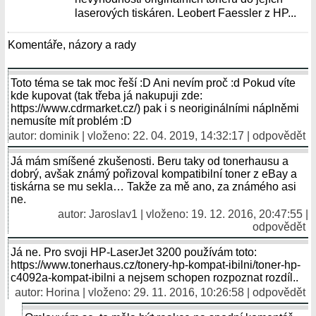
laserových tiskáren. Leobert Faessler z HP...
Komentáře, názory a rady
Toto téma se tak moc řeší :D Ani nevím proč :d Pokud víte
kde kupovat (tak třeba já nakupuji zde:
https://www.cdrmarket.cz/) pak i s neoriginálními náplněmi
nemusíte mít problém :D
autor: dominik | vloženo: 22. 04. 2019, 14:32:17 |
odpovědět
Já mám smíšené zkušenosti. Beru taky od tonerhausu a
dobrý, avšak známý pořizoval kompatibilní toner z eBay a
tiskárna se mu sekla… Takže za mě ano, za známého asi
ne.
autor: Jaroslav1 | vloženo: 19. 12. 2016, 20:47:55 |
odpovědět
Já ne. Pro svoji HP-LaserJet 3200 používám toto:
https://www.tonerhaus.cz/tonery-hp-kompat-ibilni/toner-hp-
c4092a-kompat-ibilni a nejsem schopen rozpoznat rozdíl..
autor: Horina | vloženo: 29. 11. 2016, 10:26:58 |
odpovědět