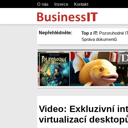
O nás
Inzerce
Kontakt
Nepřehlédněte:
Top z IT:
Pozoruhodné IT
Správa dokumentů
Video: Exkluzivní i
virtualizací desktop