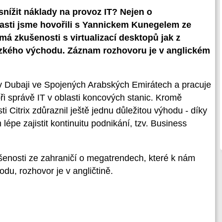
ížit náklady na provoz IT? Nejen o
lasti jsme hovořili s Yannickem Kunegelem ze
má zkušenosti s virtualizací desktopů jak z
lízkého východu. Záznam rozhovoru je v anglickém
 v Dubaji ve Spojených Arabských Emirátech a pracuje
 při správě IT v oblasti koncových stanic. Kromě
i Citrix zdůraznil ještě jednu důležitou výhodu - díky
épe zajistit kontinuitu podnikání, tzv. Business
šenosti ze zahraničí o megatrendech, které k nám
odu, rozhovor je v angličtině.