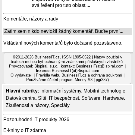
svá řešení pro tuto oblast....
Komentáře, názory a rady
Zatím sem nikdo nevložil žádný komentář. Buďte první...
Vkládání nových komentářů bylo dočasně pozastaveno.
©2011-2026 BusinessIT.cz, ISSN 1805-0522 | Názvy použité v
textech mohou být ochrannými známkami příslušných vlastníků.
Provozovatel: Bispiral, s.r.o., kontakt: BusinessIT(at)Bispiral.com |
Inzerce:
BusinessIT(at)Bispiral.com
O vydavateli
|
Pravidla webu BusinessIT.cz a ochrana soukromí
|
Používáme
účetní program Money S3
| pg(387)
Hlavní rubriky:
Informační systémy
,
Mobilní technologie
,
Datová centra
,
Sítě
,
IT bezpečnost
,
Software
,
Hardware
,
Zkušenosti a názory
,
Speciály
Pozoruhodné IT produkty 2026
E-knihy o IT zdarma