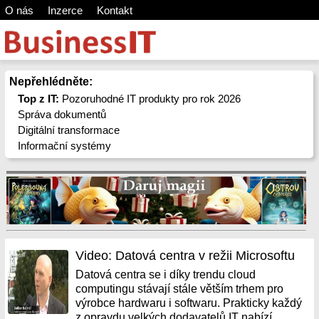
O nás
Inzerce
Kontakt
Nepřehlédněte:
Top z IT:
Pozoruhodné IT produkty pro rok 2026
Správa dokumentů
Digitální transformace
Informační systémy
Video: Datová centra v režii Microsoftu
Datová centra se i díky trendu cloud
computingu stávají stále větším trhem pro
výrobce hardwaru i softwaru. Prakticky každý
z opravdu velkých dodavatelů IT nabízí