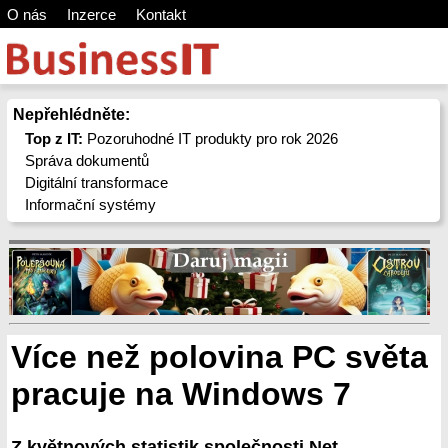
O nás
Inzerce
Kontakt
Nepřehlédněte:
Top z IT:
Pozoruhodné IT produkty pro rok 2026
Správa dokumentů
Digitální transformace
Informační systémy
Více než polovina PC světa
pracuje na Windows 7
Z květnových statistik společnosti Net