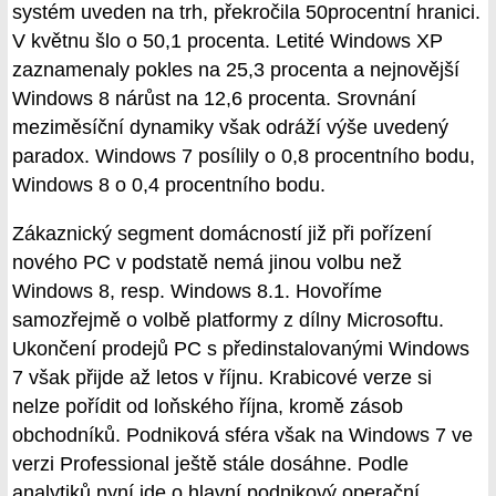
systém uveden na trh, překročila 50procentní hranici.
V květnu šlo o 50,1 procenta. Letité Windows XP
zaznamenaly pokles na 25,3 procenta a nejnovější
Windows 8 nárůst na 12,6 procenta. Srovnání
meziměsíční dynamiky však odráží výše uvedený
paradox. Windows 7 posílily o 0,8 procentního bodu,
Windows 8 o 0,4 procentního bodu.
Zákaznický segment domácností již při pořízení
nového PC v podstatě nemá jinou volbu než
Windows 8, resp. Windows 8.1. Hovoříme
samozřejmě o volbě platformy z dílny Microsoftu.
Ukončení prodejů PC s předinstalovanými Windows
7 však přijde až letos v říjnu. Krabicové verze si
nelze pořídit od loňského října, kromě zásob
obchodníků. Podniková sféra však na Windows 7 ve
verzi Professional ještě stále dosáhne. Podle
analytiků nyní jde o hlavní podnikový operační