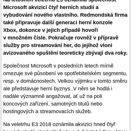
Microsoft akvizici čtyř herních studií a
vybudování nového vlastního. Redmondská firma
také připravuje další generaci herní konzole
Xbox, dokonce v jejich případě hovoří
v množném čísle. Pokračuje rovněž v přípravě
služby pro streamování her, do jejíhož vloni
avizovaného spuštění teoreticky zbývají dva roky.
Společnost Microsoft v posledních letech mírně
omezuje své působení ve spotřebitelském segmentu,
resp. v domácnostech. Velkou výjimku v tomto směru
ale představuje herní byznys. V něm se hodlá i
nadále významně angažovat, ať už na poli
koncových zařízení, samotných titulů nebo
hostingových a streamovacích služeb.
Na veletrhu E3 2018 oznámila akvizici hned čtyř