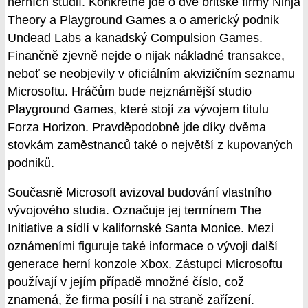
herních studií. Konkrétně jde o dvě britské firmy Ninja
Theory a Playground Games a o americký podnik
Undead Labs a kanadský Compulsion Games.
Finančně zjevně nejde o nijak nákladné transakce,
neboť se neobjevily v oficiálním akvizičním seznamu
Microsoftu. Hráčům bude nejznámější studio
Playground Games, které stojí za vývojem titulu
Forza Horizon. Pravděpodobně jde díky dvěma
stovkám zaměstnanců také o největší z kupovaných
podniků.
Současně Microsoft avizoval budování vlastního
vývojového studia. Označuje jej termínem The
Initiative a sídlí v kalifornské Santa Monice. Mezi
oznámeními figuruje také informace o vývoji další
generace herní konzole Xbox. Zástupci Microsoftu
používají v jejím případě množné číslo, což
znamená, že firma posílí i na straně zařízení.