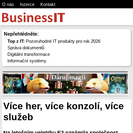
O nás
Inzerce
Kontakt
Nepřehlédněte:
Top z IT:
Pozoruhodné IT produkty pro rok 2026
Správa dokumentů
Digitální transformace
Informační systémy
Více her, více konzolí, více
služeb
Na letošním veletrhu E3 oznámila společnost