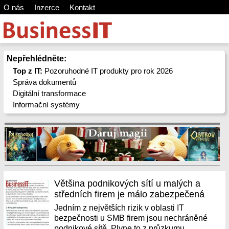
O nás
Inzerce
Kontakt
Nepřehlédněte:
Top z IT:
Pozoruhodné IT produkty pro rok 2026
Správa dokumentů
Digitální transformace
Informační systémy
Většina podnikových sítí u malých a
středních firem je málo zabezpečená
Jedním z největších rizik v oblasti IT
bezpečnosti u SMB firem jsou nechráněné
podnikové sítě. Plyne to z průzkumu