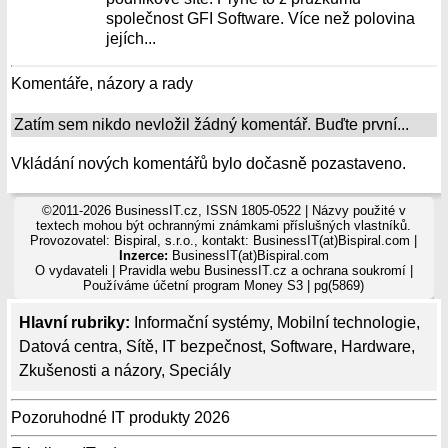
společnost GFI Software. Více než polovina
jejích...
Komentáře, názory a rady
Zatím sem nikdo nevložil žádný komentář. Buďte první...
Vkládání nových komentářů bylo dočasně pozastaveno.
©2011-2026 BusinessIT.cz, ISSN 1805-0522 | Názvy použité v
textech mohou být ochrannými známkami příslušných vlastníků.
Provozovatel: Bispiral, s.r.o., kontakt: BusinessIT(at)Bispiral.com |
Inzerce:
BusinessIT(at)Bispiral.com
O vydavateli
|
Pravidla webu BusinessIT.cz a ochrana soukromí
|
Používáme
účetní program Money S3
| pg(5869)
Hlavní rubriky:
Informační systémy
,
Mobilní technologie
,
Datová centra
,
Sítě
,
IT bezpečnost
,
Software
,
Hardware
,
Zkušenosti a názory
,
Speciály
Pozoruhodné IT produkty 2026