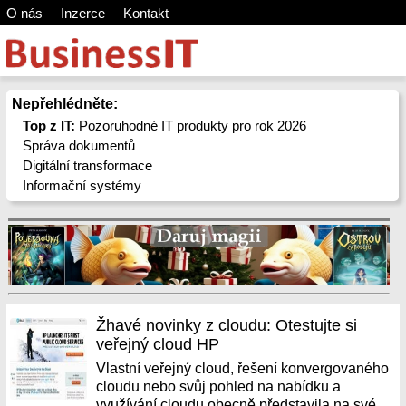
O nás
Inzerce
Kontakt
Nepřehlédněte:
Top z IT:
Pozoruhodné IT produkty pro rok 2026
Správa dokumentů
Digitální transformace
Informační systémy
Žhavé novinky z cloudu: Otestujte si
veřejný cloud HP
Vlastní veřejný cloud, řešení konvergovaného
cloudu nebo svůj pohled na nabídku a
využívání cloudu obecně představila na své