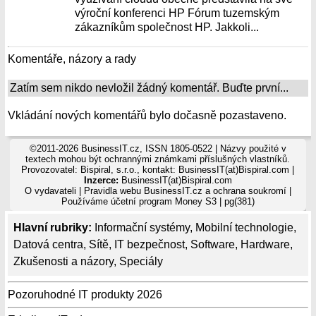
výroční konferenci HP Fórum tuzemským
zákazníkům společnost HP. Jakkoli...
Komentáře, názory a rady
Zatím sem nikdo nevložil žádný komentář. Buďte první...
Vkládání nových komentářů bylo dočasně pozastaveno.
©2011-2026 BusinessIT.cz, ISSN 1805-0522 | Názvy použité v
textech mohou být ochrannými známkami příslušných vlastníků.
Provozovatel: Bispiral, s.r.o., kontakt: BusinessIT(at)Bispiral.com |
Inzerce:
BusinessIT(at)Bispiral.com
O vydavateli
|
Pravidla webu BusinessIT.cz a ochrana soukromí
|
Používáme
účetní program Money S3
| pg(381)
Hlavní rubriky:
Informační systémy
,
Mobilní technologie
,
Datová centra
,
Sítě
,
IT bezpečnost
,
Software
,
Hardware
,
Zkušenosti a názory
,
Speciály
Pozoruhodné IT produkty 2026