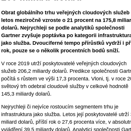
Obrat globálního trhu veřejných cloudových služeb
letos meziročně vzroste o 21 procent na 175,8 milia
dolarů. Nejrychleji se podle analytiků společnosti
Gartner zvyšuje poptávka po kategorii infrastruktur
jako služba. Dvouciferné tempo přírůstků vydrží i pří
rok, pouze se o několik procentních bodů sníží.
V roce 2019 utrží poskytovatelé veřejných cloudových
služeb 206,2 miliardy dolarů. Predikce společnosti Gart
počítá s růstem ve výši 17,3 procenta. Vloni, tj. v roce 
světový trh odebral cloudové služby v celkové hodnotě
145,3 miliardy dolarů.
Nejrychleji či nejvíce rostoucím segmentem trhu je
infrastruktura jako služba. Letos její poskytovatelé utrží
miliard dolarů, příští rok o 27,6 procenta více, v absolu
vyjádření 39,5 miliardy dolarů. Analytici společnosti Gar