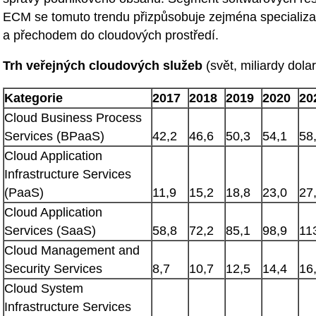
ECM se tomuto trendu přizpůsobuje zejména specializa
a přechodem do cloudových prostředí.
Trh veřejných cloudových služeb
(svět, miliardy dola
Kategorie
2017
2018
2019
2020
20
Cloud Business Process
Services (BPaaS)
42,2
46,6
50,3
54,1
58
Cloud Application
Infrastructure Services
(PaaS)
11,9
15,2
18,8
23,0
27
Cloud Application
Services (SaaS)
58,8
72,2
85,1
98,9
11
Cloud Management and
Security Services
8,7
10,7
12,5
14,4
16
Cloud System
Infrastructure Services