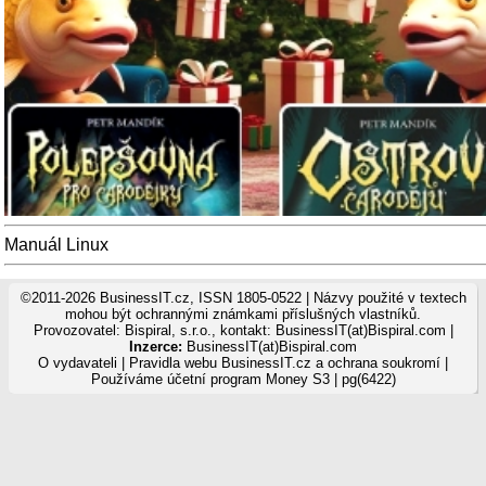
Manuál Linux
©2011-2026 BusinessIT.cz, ISSN 1805-0522 | Názvy použité v textech
mohou být ochrannými známkami příslušných vlastníků.
Provozovatel: Bispiral, s.r.o., kontakt: BusinessIT(at)Bispiral.com |
Inzerce:
BusinessIT(at)Bispiral.com
O vydavateli
|
Pravidla webu BusinessIT.cz a ochrana soukromí
|
Používáme
účetní program Money S3
| pg(6422)