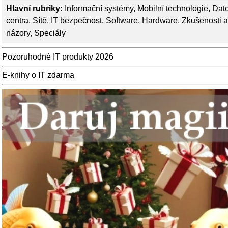
Hlavní rubriky:
Informační systémy
,
Mobilní technologie
,
Dat
centra
,
Sítě
,
IT bezpečnost
,
Software
,
Hardware
,
Zkušenosti a
názory
,
Speciály
Pozoruhodné IT produkty 2026
E-knihy o IT zdarma