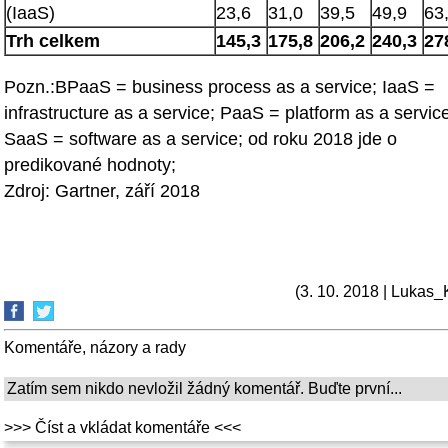
(IaaS)
23,6
31,0
39,5
49,9
63
Trh celkem
145,3
175,8
206,2
240,3
27
Pozn.:BPaaS = business process as a service; IaaS =
infrastructure as a service; PaaS = platform as a servic
SaaS = software as a service; od roku 2018 jde o
predikované hodnoty;
Zdroj: Gartner, září 2018
(3. 10. 2018 | Lukas_
Komentáře, názory a rady
Zatím sem nikdo nevložil žádný komentář. Buďte první...
>>> Číst a vkládat komentáře <<<