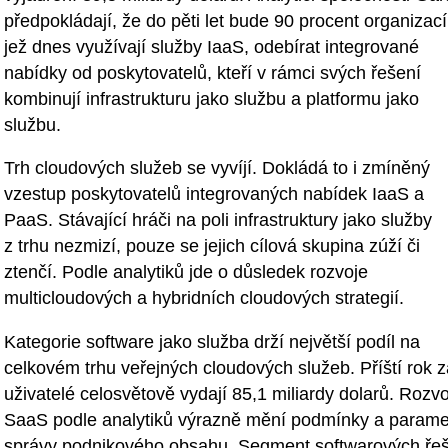
předpokládají, že do pěti let bude 90 procent organizací
jež dnes využívají služby IaaS, odebírat integrované
nabídky od poskytovatelů, kteří v rámci svých řešení
kombinují infrastrukturu jako službu a platformu jako
službu.
Trh cloudových služeb se vyvíjí. Dokládá to i zmíněný
vzestup poskytovatelů integrovaných nabídek IaaS a
PaaS. Stávající hráči na poli infrastruktury jako služby
z trhu nezmizí, pouze se jejich cílová skupina zúží či
ztenčí. Podle analytiků jde o důsledek rozvoje
multicloudových a hybridních cloudových strategií.
Kategorie software jako služba drží největší podíl na
celkovém trhu veřejných cloudových služeb. Příští rok z
uživatelé celosvětově vydají 85,1 miliardy dolarů. Rozvo
SaaS podle analytiků výrazně mění podmínky a parame
správy podnikového obsahu. Segment softwarových ře