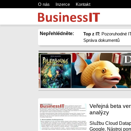
O nás
Inzerce
Kontakt
Nepřehlédněte:
Top z IT:
Pozoruhodné IT
Správa dokumentů
Veřejná beta ver
analýzy
Službu Cloud Datapr
Google. Nástroj pom