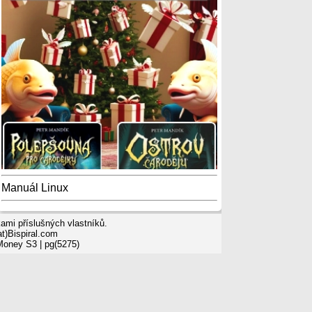
Manuál Linux
mi příslušných vlastníků.
t)Bispiral.com
 Money S3
| pg(5275)