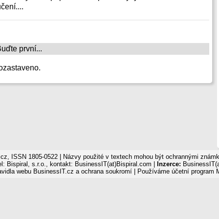
ení....
ďte první...
ozastaveno.
cz, ISSN 1805-0522 | Názvy použité v textech mohou být ochrannými známka
: Bispiral, s.r.o., kontakt: BusinessIT(at)Bispiral.com |
Inzerce:
BusinessIT(a
avidla webu BusinessIT.cz a ochrana soukromí
| Používáme
účetní program