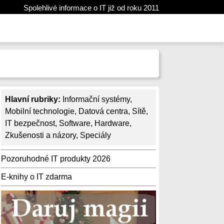
Spolehlivé informace o IT již od roku 2011
Hlavní rubriky:
Informační systémy
,
Mobilní technologie
,
Datová centra
,
Sítě
,
IT bezpečnost
,
Software
,
Hardware
,
Zkušenosti a názory
,
Speciály
Pozoruhodné IT produkty 2026
E-knihy o IT zdarma