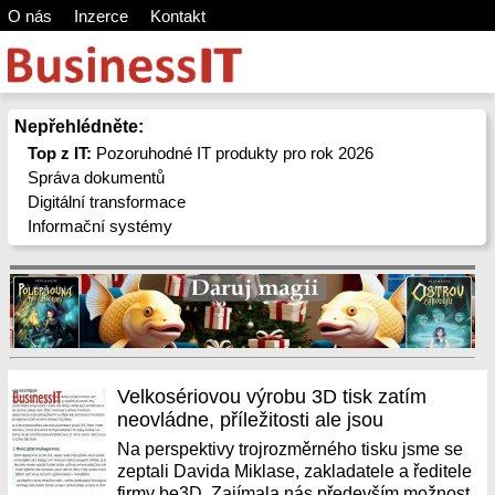
O nás
Inzerce
Kontakt
Nepřehlédněte:
Top z IT:
Pozoruhodné IT produkty pro rok 2026
Správa dokumentů
Digitální transformace
Informační systémy
Velkosériovou výrobu 3D tisk zatím
neovládne, příležitosti ale jsou
Na perspektivy trojrozměrného tisku jsme se
zeptali Davida Miklase, zakladatele a ředitele
firmy be3D. Zajímala nás především možnost