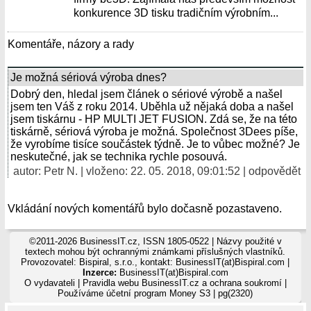
konkurence 3D tisku tradičním výrobním...
Komentáře, názory a rady
Je možná sériová výroba dnes?
Dobrý den, hledal jsem článek o sériové výrobě a našel
jsem ten Váš z roku 2014. Uběhla už nějaká doba a našel
jsem tiskárnu - HP MULTI JET FUSION. Zdá se, že na této
tiskárně, sériová výroba je možná. Společnost 3Dees píše,
že vyrobíme tisíce součástek týdně. Je to vůbec možné? Je
neskutečné, jak se technika rychle posouvá.
autor: Petr N. | vloženo: 22. 05. 2018, 09:01:52 |
odpovědět
Vkládání nových komentářů bylo dočasně pozastaveno.
©2011-2026 BusinessIT.cz, ISSN 1805-0522 | Názvy použité v
textech mohou být ochrannými známkami příslušných vlastníků.
Provozovatel: Bispiral, s.r.o., kontakt: BusinessIT(at)Bispiral.com |
Inzerce:
BusinessIT(at)Bispiral.com
O vydavateli
|
Pravidla webu BusinessIT.cz a ochrana soukromí
|
Používáme
účetní program Money S3
| pg(2320)