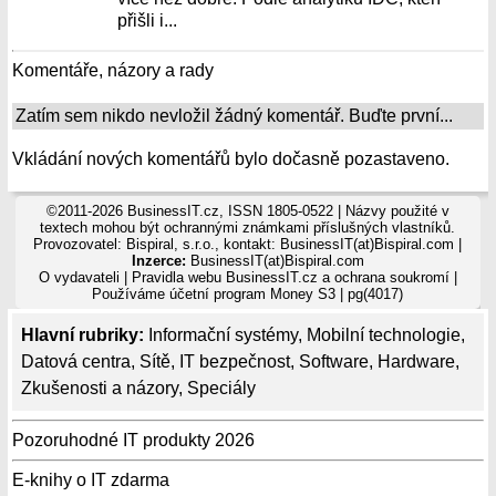
přišli i...
Komentáře, názory a rady
Zatím sem nikdo nevložil žádný komentář. Buďte první...
Vkládání nových komentářů bylo dočasně pozastaveno.
©2011-2026 BusinessIT.cz, ISSN 1805-0522 | Názvy použité v
textech mohou být ochrannými známkami příslušných vlastníků.
Provozovatel: Bispiral, s.r.o., kontakt: BusinessIT(at)Bispiral.com |
Inzerce:
BusinessIT(at)Bispiral.com
O vydavateli
|
Pravidla webu BusinessIT.cz a ochrana soukromí
|
Používáme
účetní program Money S3
| pg(4017)
Hlavní rubriky:
Informační systémy
,
Mobilní technologie
,
Datová centra
,
Sítě
,
IT bezpečnost
,
Software
,
Hardware
,
Zkušenosti a názory
,
Speciály
Pozoruhodné IT produkty 2026
E-knihy o IT zdarma