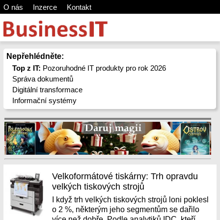
O nás
Inzerce
Kontakt
Nepřehlédněte:
Top z IT:
Pozoruhodné IT produkty pro rok 2026
Správa dokumentů
Digitální transformace
Informační systémy
Velkoformátové tiskárny: Trh opravdu
velkých tiskových strojů
I když trh velkých tiskových strojů loni poklesl
o 2 %, některým jeho segmentům se dařilo
více než dobře. Podle analytiků IDC, kteří