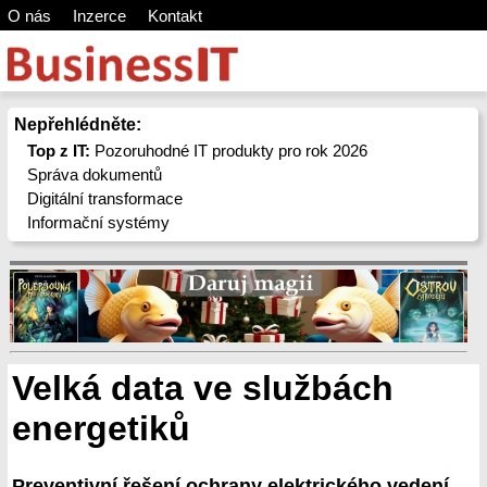
O nás
Inzerce
Kontakt
Nepřehlédněte:
Top z IT:
Pozoruhodné IT produkty pro rok 2026
Správa dokumentů
Digitální transformace
Informační systémy
Velká data ve službách
energetiků
Preventivní řešení ochrany elektrického vedení