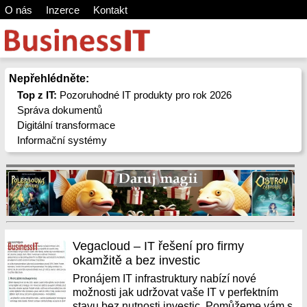
O nás
Inzerce
Kontakt
Nepřehlédněte:
Top z IT:
Pozoruhodné IT produkty pro rok 2026
Správa dokumentů
Digitální transformace
Informační systémy
Vegacloud – IT řešení pro firmy
okamžitě a bez investic
Pronájem IT infrastruktury nabízí nové
možnosti jak udržovat vaše IT v perfektním
stavu bez nutnosti investic. Pomůžeme vám s