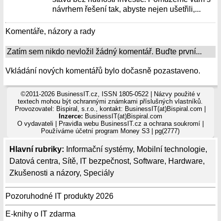
návrhem řešení tak, abyste nejen ušetřili,...
Komentáře, názory a rady
Zatím sem nikdo nevložil žádný komentář. Buďte první...
Vkládání nových komentářů bylo dočasně pozastaveno.
©2011-2026 BusinessIT.cz, ISSN 1805-0522 | Názvy použité v
textech mohou být ochrannými známkami příslušných vlastníků.
Provozovatel: Bispiral, s.r.o., kontakt: BusinessIT(at)Bispiral.com |
Inzerce:
BusinessIT(at)Bispiral.com
O vydavateli
|
Pravidla webu BusinessIT.cz a ochrana soukromí
|
Používáme
účetní program Money S3
| pg(2777)
Hlavní rubriky:
Informační systémy
,
Mobilní technologie
,
Datová centra
,
Sítě
,
IT bezpečnost
,
Software
,
Hardware
,
Zkušenosti a názory
,
Speciály
Pozoruhodné IT produkty 2026
E-knihy o IT zdarma