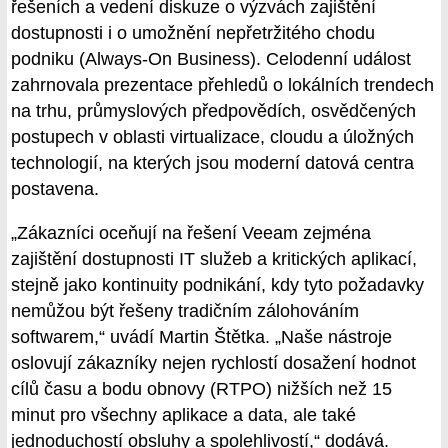
řešeních a vedení diskuze o výzvách zajištění
dostupnosti i o umožnění nepřetržitého chodu
podniku (Always-On Business). Celodenní událost
zahrnovala prezentace přehledů o lokálních trendech
na trhu, průmyslových předpovědích, osvědčených
postupech v oblasti virtualizace, cloudu a úložných
technologií, na kterých jsou moderní datová centra
postavena.
„Zákazníci oceňují na řešení Veeam zejména
zajištění dostupnosti IT služeb a kritických aplikací,
stejně jako kontinuity podnikání, kdy tyto požadavky
nemůžou být řešeny tradičním zálohováním
softwarem,“ uvádí Martin Štětka. „Naše nástroje
oslovují zákazníky nejen rychlostí dosažení hodnot
cílů času a bodu obnovy (RTPO) nižších než 15
minut pro všechny aplikace a data, ale také
jednoduchostí obsluhy a spolehlivostí,“ dodává.