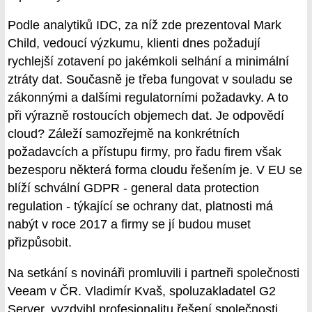
Podle analytiků IDC, za níž zde prezentoval Mark
Child, vedoucí výzkumu, klienti dnes požadují
rychlejší zotavení po jakémkoli selhání a minimální
ztráty dat. Současně je třeba fungovat v souladu se
zákonnými a dalšími regulatorními požadavky. A to
při výrazně rostoucích objemech dat. Je odpovědí
cloud? Záleží samozřejmě na konkrétních
požadavcích a přístupu firmy, pro řadu firem však
bezesporu některá forma cloudu řešením je. V EU se
blíží schvální GDPR - general data protection
regulation - týkající se ochrany dat, platnosti má
nabýt v roce 2017 a firmy se jí budou muset
přizpůsobit.
Na setkání s novináři promluvili i partneři společnosti
Veeam v ČR. Vladimír Kvaš, spoluzakladatel G2
Server, vyzdvihl profesionalitu řešení společnosti