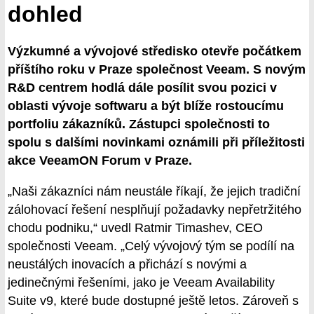
dohled
Výzkumné a vývojové středisko otevře počátkem
příštího roku v Praze společnost Veeam. S novým
R&D centrem hodlá dále posílit svou pozici v
oblasti vývoje softwaru a být blíže rostoucímu
portfoliu zákazníků. Zástupci společnosti to
spolu s dalšími novinkami oznámili při příležitosti
akce VeeamON Forum v Praze.
„Naši zákazníci nám neustále říkají, že jejich tradiční
zálohovací řešení nesplňují požadavky nepřetržitého
chodu podniku,“ uvedl Ratmir Timashev, CEO
společnosti Veeam. „Celý vývojový tým se podílí na
neustálých inovacích a přichází s novými a
jedinečnými řešeními, jako je Veeam Availability
Suite v9, které bude dostupné ještě letos. Zároveň s