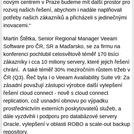
novým centrem v Praze budeme mít další prostor pro
rozvoj našich řešení, abychom i nadále naplňovali
potřeby našich zákazníků a přicházeli s jedinečnými
inovacemi.“
Martin Štětka, Senior Regional Manager Veeam
Software pro ČR, SR a Maďarsko, se za firmu na
konferenci pochlubil celosvětově téměř 170 tisíci
zákazníky i cca 10 miliony servery, které jejich řešení
chrání. A také téměř 30% meziročním růstem tržeb v
ČR (Q3). Řeč byla i o Veeam Availability Suite v9: Za
zásadní považují zástupci výrobce další vylepšení
řešení cloud connect - nově s cloud connect
replication, což usnadní obnovu po výpadku
prostřednictvím externích poskytovatelů služeb, a
dále vyzdvihli i podporu pro databázové servery
Oracle, vylepšení v oblasti ROBO a scale-out backup
repository.