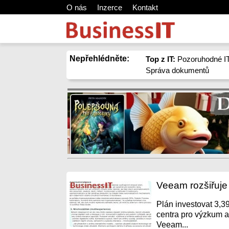
O nás
Inzerce
Kontakt
Nepřehlédněte:
Top z IT:
Pozoruhodné IT
Správa dokumentů
Veeam rozšiřuj
Plán investovat 3,3
centra pro výzkum a 
Veeam...