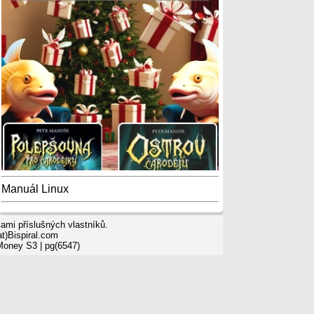
Manuál Linux
mi příslušných vlastníků.
t)Bispiral.com
 Money S3
| pg(6547)