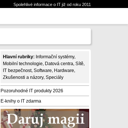
Spolehlivé informace o IT již od roku 2011
Hlavní rubriky:
Informační systémy
,
Mobilní technologie
,
Datová centra
,
Sítě
,
IT bezpečnost
,
Software
,
Hardware
,
Zkušenosti a názory
,
Speciály
Pozoruhodné IT produkty 2026
E-knihy o IT zdarma