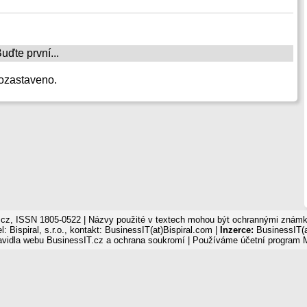
ďte první...
ozastaveno.
cz, ISSN 1805-0522 | Názvy použité v textech mohou být ochrannými známka
: Bispiral, s.r.o., kontakt: BusinessIT(at)Bispiral.com |
Inzerce:
BusinessIT(a
avidla webu BusinessIT.cz a ochrana soukromí
| Používáme
účetní program