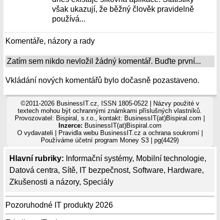
však ukazují, že běžný člověk pravidelně
používá...
Komentáře, názory a rady
Zatím sem nikdo nevložil žádný komentář. Buďte první...
Vkládání nových komentářů bylo dočasně pozastaveno.
©2011-2026 BusinessIT.cz, ISSN 1805-0522 | Názvy použité v
textech mohou být ochrannými známkami příslušných vlastníků.
Provozovatel: Bispiral, s.r.o., kontakt: BusinessIT(at)Bispiral.com |
Inzerce:
BusinessIT(at)Bispiral.com
O vydavateli
|
Pravidla webu BusinessIT.cz a ochrana soukromí
|
Používáme
účetní program Money S3
| pg(4429)
Hlavní rubriky:
Informační systémy
,
Mobilní technologie
,
Datová centra
,
Sítě
,
IT bezpečnost
,
Software
,
Hardware
,
Zkušenosti a názory
,
Speciály
Pozoruhodné IT produkty 2026