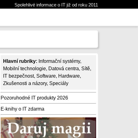
Spolehlivé informace o IT již od roku 2011
Hlavní rubriky:
Informační systémy
,
Mobilní technologie
,
Datová centra
,
Sítě
,
IT bezpečnost
,
Software
,
Hardware
,
Zkušenosti a názory
,
Speciály
Pozoruhodné IT produkty 2026
E-knihy o IT zdarma