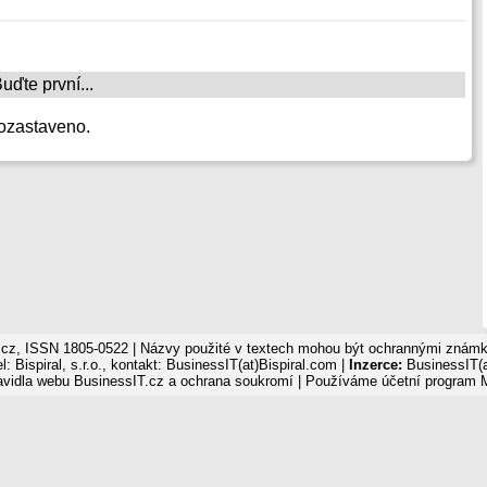
ďte první...
ozastaveno.
cz, ISSN 1805-0522 | Názvy použité v textech mohou být ochrannými známka
: Bispiral, s.r.o., kontakt: BusinessIT(at)Bispiral.com |
Inzerce:
BusinessIT(a
avidla webu BusinessIT.cz a ochrana soukromí
| Používáme
účetní program