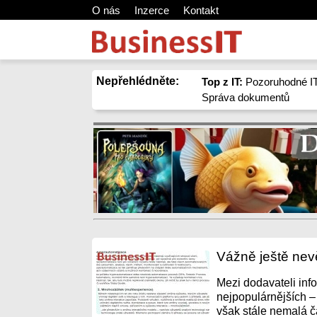
O nás
Inzerce
Kontakt
Nepřehlédněte:
Top z IT:
Pozoruhodné IT
Správa dokumentů
Vážně ještě nevě
Mezi dodavateli inf
nejpopulárnějších –
však stále nemalá čá