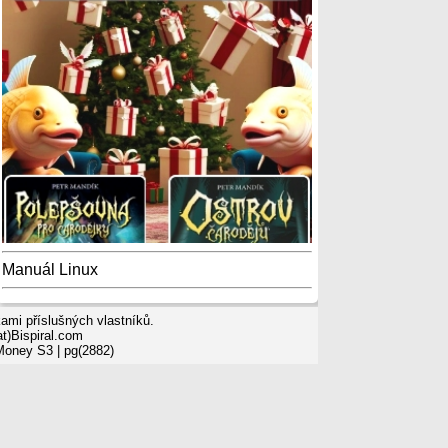
Manuál Linux
mi příslušných vlastníků.
t)Bispiral.com
 Money S3
| pg(2882)