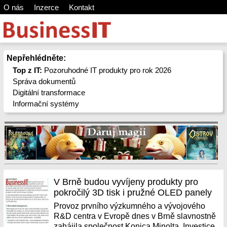
O nás
Inzerce
Kontakt
Nepřehlédněte:
Top z IT:
Pozoruhodné IT produkty pro rok 2026
Správa dokumentů
Digitální transformace
Informační systémy
V Brně budou vyvíjeny produkty pro
pokročilý 3D tisk i pružné OLED panely
Provoz prvního výzkumného a vývojového
R&D centra v Evropě dnes v Brně slavnostně
zahájila společnost Konica Minolta. Investice