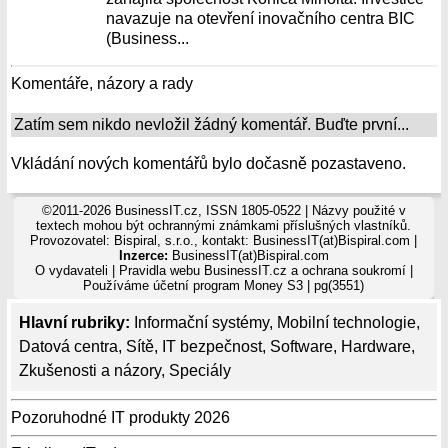
navazuje na otevření inovačního centra BIC
(Business...
Komentáře, názory a rady
Zatím sem nikdo nevložil žádný komentář. Buďte první...
Vkládání nových komentářů bylo dočasně pozastaveno.
©2011-2026 BusinessIT.cz, ISSN 1805-0522 | Názvy použité v
textech mohou být ochrannými známkami příslušných vlastníků.
Provozovatel: Bispiral, s.r.o., kontakt: BusinessIT(at)Bispiral.com |
Inzerce:
BusinessIT(at)Bispiral.com
O vydavateli
|
Pravidla webu BusinessIT.cz a ochrana soukromí
|
Používáme
účetní program Money S3
| pg(3551)
Hlavní rubriky:
Informační systémy
,
Mobilní technologie
,
Datová centra
,
Sítě
,
IT bezpečnost
,
Software
,
Hardware
,
Zkušenosti a názory
,
Speciály
Pozoruhodné IT produkty 2026