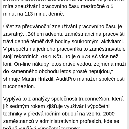
míra zneužívání pracovního času meziročně o 5
minut na 113 minut denně.
Účet za předvánoční zneužívání pracovního času je
závratný. „Během adventu zaměstnanci na pracovišti
tráví denně téměř dvě hodiny soukromými aktivitami.
V přepočtu na jednoho pracovníka to zaměstnavatele
stojí rekordních 7901 Kč1. To je o 678 Kč více než
loni. On-line nákupy letos drtivě vedou, zejména muži
do kamenného obchodu letos prostě nepůjdou,“
shrnuje Martin Hnízdil, AuditPro manažer společnosti
truconneXion.
Vyplývá to z analýzy společnosti truconneXion, která
již sedmým rokem zjišťuje využívání výpočetní
techniky v předvánočním období na vzorku 2000
zaměstnanců v administrativních profesích, kde se
běžně využívá výpočetní technika.