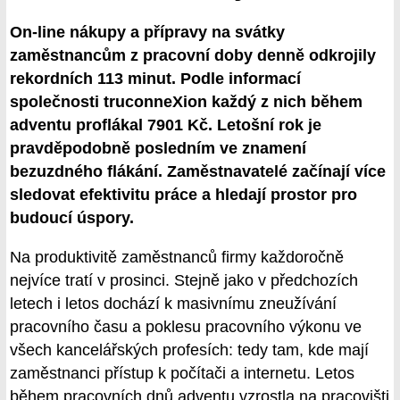
On-line nákupy a přípravy na svátky
zaměstnancům z pracovní doby denně odkrojily
rekordních 113 minut. Podle informací
společnosti truconneXion každý z nich během
adventu proflákal 7901 Kč. Letošní rok je
pravděpodobně posledním ve znamení
bezuzdného flákání. Zaměstnavatelé začínají více
sledovat efektivitu práce a hledají prostor pro
budoucí úspory.
Na produktivitě zaměstnanců firmy každoročně
nejvíce tratí v prosinci. Stejně jako v předchozích
letech i letos dochází k masivnímu zneužívání
pracovního času a poklesu pracovního výkonu ve
všech kancelářských profesích: tedy tam, kde mají
zaměstnanci přístup k počítači a internetu. Letos
během pracovních dnů adventu vzrostla na pracovišti