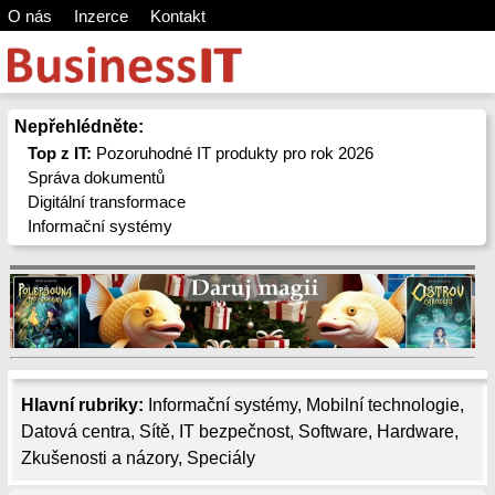
O nás
Inzerce
Kontakt
Nepřehlédněte:
Top z IT:
Pozoruhodné IT produkty pro rok 2026
Správa dokumentů
Digitální transformace
Informační systémy
Hlavní rubriky:
Informační systémy
,
Mobilní technologie
,
Datová centra
,
Sítě
,
IT bezpečnost
,
Software
,
Hardware
,
Zkušenosti a názory
,
Speciály