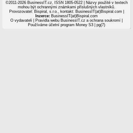
©2011-2026 BusinessIT.cz, ISSN 1805-0522 | Názvy použité v textech
mohou být ochrannými známkami příslušných vlastníků.
Provozovatel: Bispiral, s.r.o., kontakt: BusinessIT(at)Bispiral.com |
Inzerce:
BusinessIT(at)Bispiral.com
O vydavateli
|
Pravidla webu BusinessIT.cz a ochrana soukromí
|
Používáme
účetní program Money S3
| pg(7)