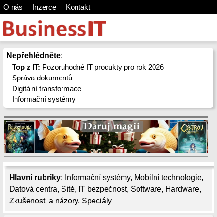
O nás
Inzerce
Kontakt
Nepřehlédněte:
Top z IT:
Pozoruhodné IT produkty pro rok 2026
Správa dokumentů
Digitální transformace
Informační systémy
Hlavní rubriky:
Informační systémy
,
Mobilní technologie
,
Datová centra
,
Sítě
,
IT bezpečnost
,
Software
,
Hardware
,
Zkušenosti a názory
,
Speciály