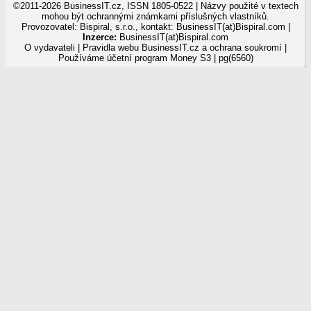
©2011-2026 BusinessIT.cz, ISSN 1805-0522 | Názvy použité v textech
mohou být ochrannými známkami příslušných vlastníků.
Provozovatel: Bispiral, s.r.o., kontakt: BusinessIT(at)Bispiral.com |
Inzerce:
BusinessIT(at)Bispiral.com
O vydavateli
|
Pravidla webu BusinessIT.cz a ochrana soukromí
|
Používáme
účetní program Money S3
| pg(6560)