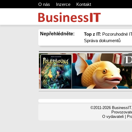
O nás
Inzerce
Kontakt
Nepřehlédněte:
Top z IT:
Pozoruhodné IT
Správa dokumentů
©2011-2026 BusinessIT.
Provozovatel
O vydavateli
|
Pr