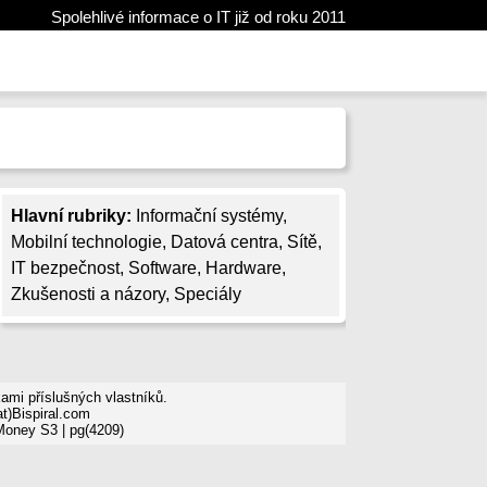
Spolehlivé informace o IT již od roku 2011
Hlavní rubriky:
Informační systémy
,
Mobilní technologie
,
Datová centra
,
Sítě
,
IT bezpečnost
,
Software
,
Hardware
,
Zkušenosti a názory
,
Speciály
mi příslušných vlastníků.
t)Bispiral.com
 Money S3
| pg(4209)