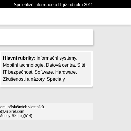
Spolehlivé informace o IT již od roku 2011
Hlavní rubriky:
Informační systémy
,
Mobilní technologie
,
Datová centra
,
Sítě
,
IT bezpečnost
,
Software
,
Hardware
,
Zkušenosti a názory
,
Speciály
mi příslušných vlastníků.
t)Bispiral.com
 Money S3
| pg(514)