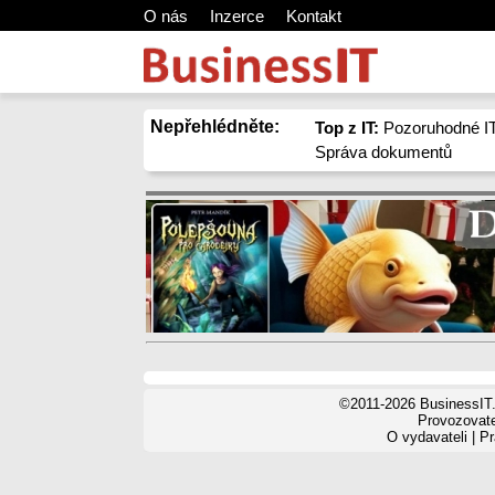
O nás
Inzerce
Kontakt
Nepřehlédněte:
Top z IT:
Pozoruhodné IT
Správa dokumentů
©2011-2026 BusinessIT.
Provozovatel
O vydavateli
|
Pr