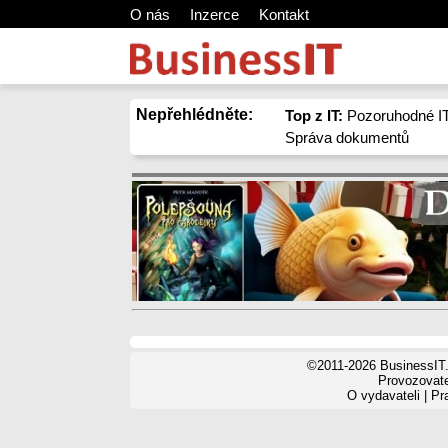
O nás
Inzerce
Kontakt
Nepřehlédněte:
Top z IT:
Pozoruhodné IT
Správa dokumentů
©2011-2026 BusinessIT.
Provozovatel
O vydavateli
|
Pr