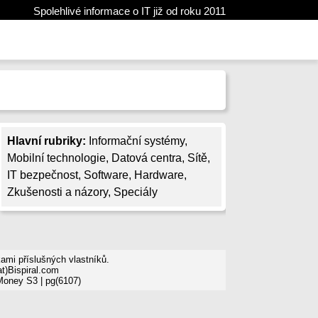
Spolehlivé informace o IT již od roku 2011
Hlavní rubriky:
Informační systémy
,
Mobilní technologie
,
Datová centra
,
Sítě
,
IT bezpečnost
,
Software
,
Hardware
,
Zkušenosti a názory
,
Speciály
mi příslušných vlastníků.
t)Bispiral.com
 Money S3
| pg(6107)