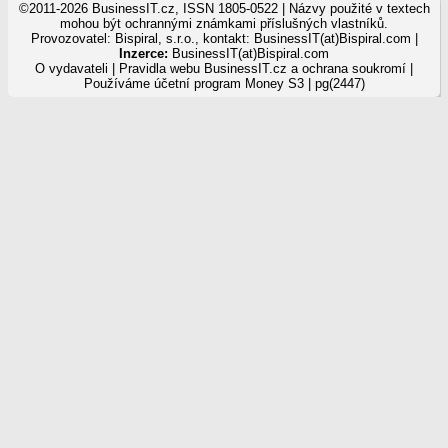
©2011-2026 BusinessIT.cz, ISSN 1805-0522 | Názvy použité v textech
mohou být ochrannými známkami příslušných vlastníků.
Provozovatel: Bispiral, s.r.o., kontakt: BusinessIT(at)Bispiral.com |
Inzerce:
BusinessIT(at)Bispiral.com
O vydavateli
|
Pravidla webu BusinessIT.cz a ochrana soukromí
|
Používáme
účetní program Money S3
| pg(2447)