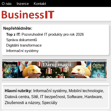
O nás
Inzerce
Kontakt
Nepřehlédněte:
Top z IT:
Pozoruhodné IT produkty pro rok 2026
Správa dokumentů
Digitální transformace
Informační systémy
Hlavní rubriky:
Informační systémy
,
Mobilní technologie
,
Datová centra
,
Sítě
,
IT bezpečnost
,
Software
,
Hardware
,
Zkušenosti a názory
,
Speciály