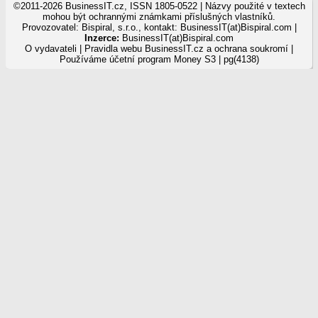
©2011-2026 BusinessIT.cz, ISSN 1805-0522 | Názvy použité v textech
mohou být ochrannými známkami příslušných vlastníků.
Provozovatel: Bispiral, s.r.o., kontakt: BusinessIT(at)Bispiral.com |
Inzerce:
BusinessIT(at)Bispiral.com
O vydavateli
|
Pravidla webu BusinessIT.cz a ochrana soukromí
|
Používáme
účetní program Money S3
| pg(4138)