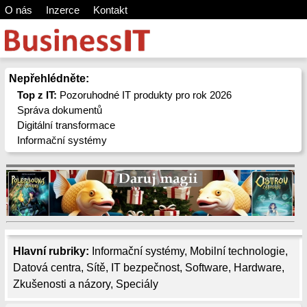
O nás
Inzerce
Kontakt
Nepřehlédněte:
Top z IT:
Pozoruhodné IT produkty pro rok 2026
Správa dokumentů
Digitální transformace
Informační systémy
Hlavní rubriky:
Informační systémy
,
Mobilní technologie
,
Datová centra
,
Sítě
,
IT bezpečnost
,
Software
,
Hardware
,
Zkušenosti a názory
,
Speciály