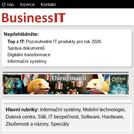
O nás
Inzerce
Kontakt
Nepřehlédněte:
Top z IT:
Pozoruhodné IT produkty pro rok 2026
Správa dokumentů
Digitální transformace
Informační systémy
Hlavní rubriky:
Informační systémy
,
Mobilní technologie
,
Datová centra
,
Sítě
,
IT bezpečnost
,
Software
,
Hardware
,
Zkušenosti a názory
,
Speciály