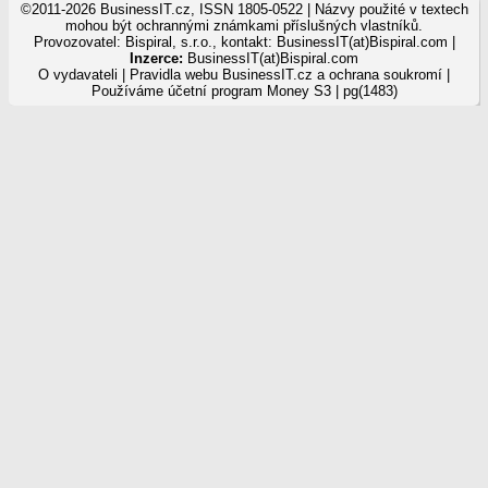
©2011-2026 BusinessIT.cz, ISSN 1805-0522 | Názvy použité v textech
mohou být ochrannými známkami příslušných vlastníků.
Provozovatel: Bispiral, s.r.o., kontakt: BusinessIT(at)Bispiral.com |
Inzerce:
BusinessIT(at)Bispiral.com
O vydavateli
|
Pravidla webu BusinessIT.cz a ochrana soukromí
|
Používáme
účetní program Money S3
| pg(1483)