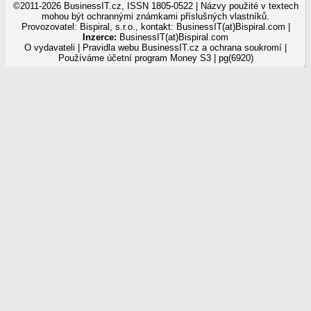
©2011-2026 BusinessIT.cz, ISSN 1805-0522 | Názvy použité v textech
mohou být ochrannými známkami příslušných vlastníků.
Provozovatel: Bispiral, s.r.o., kontakt: BusinessIT(at)Bispiral.com |
Inzerce:
BusinessIT(at)Bispiral.com
O vydavateli
|
Pravidla webu BusinessIT.cz a ochrana soukromí
|
Používáme
účetní program Money S3
| pg(6920)