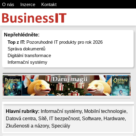
O nás
Inzerce
Kontakt
Nepřehlédněte:
Top z IT:
Pozoruhodné IT produkty pro rok 2026
Správa dokumentů
Digitální transformace
Informační systémy
Hlavní rubriky:
Informační systémy
,
Mobilní technologie
,
Datová centra
,
Sítě
,
IT bezpečnost
,
Software
,
Hardware
,
Zkušenosti a názory
,
Speciály