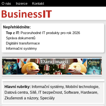
O nás
Inzerce
Kontakt
Nepřehlédněte:
Top z IT:
Pozoruhodné IT produkty pro rok 2026
Správa dokumentů
Digitální transformace
Informační systémy
Hlavní rubriky:
Informační systémy
,
Mobilní technologie
,
Datová centra
,
Sítě
,
IT bezpečnost
,
Software
,
Hardware
,
Zkušenosti a názory
,
Speciály