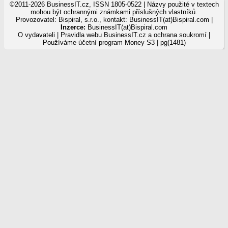
©2011-2026 BusinessIT.cz, ISSN 1805-0522 | Názvy použité v textech
mohou být ochrannými známkami příslušných vlastníků.
Provozovatel: Bispiral, s.r.o., kontakt: BusinessIT(at)Bispiral.com |
Inzerce:
BusinessIT(at)Bispiral.com
O vydavateli
|
Pravidla webu BusinessIT.cz a ochrana soukromí
|
Používáme
účetní program Money S3
| pg(1481)