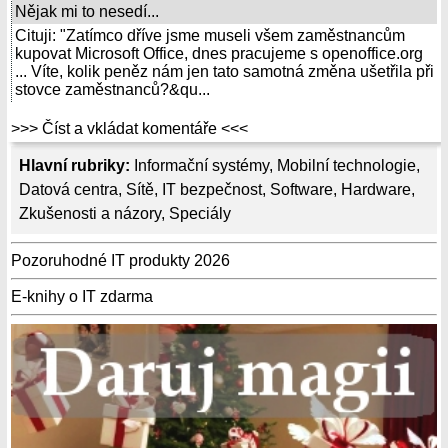
Nějak mi to nesedí...
Cituji: "Zatímco dříve jsme museli všem zaměstnancům
kupovat Microsoft Office, dnes pracujeme s openoffice.org
... Víte, kolik peněz nám jen tato samotná změna ušetřila při
stovce zaměstnanců?&qu...
>>> Číst a vkládat komentáře <<<
Hlavní rubriky:
Informační systémy
,
Mobilní technologie
,
Datová centra
,
Sítě
,
IT bezpečnost
,
Software
,
Hardware
,
Zkušenosti a názory
,
Speciály
Pozoruhodné IT produkty 2026
E-knihy o IT zdarma