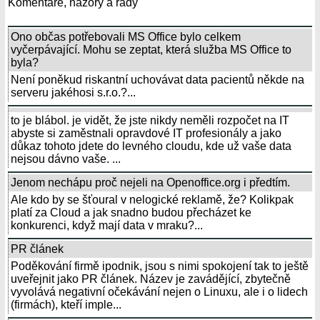
Komentáře, názory a rady
Ono občas potřebovali MS Office bylo celkem
vyčerpávající. Mohu se zeptat, která služba MS Office to
byla?
Není poněkud riskantní uchovávat data pacientů někde na
serveru jakéhosi s.r.o.?...
to je blábol. je vidět, že jste nikdy neměli rozpočet na IT
abyste si zaměstnali opravdové IT profesionály a jako
důkaz tohoto jdete do levného cloudu, kde už vaše data
nejsou dávno vaše. ...
Jenom nechápu proč nejeli na Openoffice.org i předtím.
Ale kdo by se šťoural v nelogické reklamě, že? Kolikpak
platí za Cloud a jak snadno budou přecházet ke
konkurenci, když mají data v mraku?...
PR článek
Poděkování firmě ipodnik, jsou s nimi spokojení tak to ještě
uveřejnit jako PR článek. Název je zavádějící, zbytečně
vyvolává negativní očekávání nejen o Linuxu, ale i o lidech
(firmách), kteří imple...