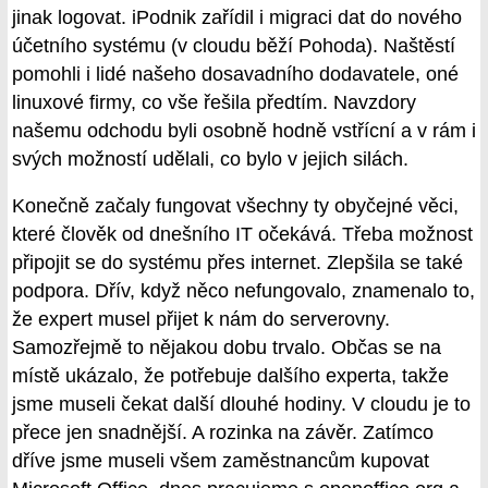
jinak logovat. iPodnik zařídil i migraci dat do nového
účetního systému (v cloudu běží Pohoda). Naštěstí
pomohli i lidé našeho dosavadního dodavatele, oné
linuxové firmy, co vše řešila předtím. Navzdory
našemu odchodu byli osobně hodně vstřícní a v rám i
svých možností udělali, co bylo v jejich silách.
Konečně začaly fungovat všechny ty obyčejné věci,
které člověk od dnešního IT očekává. Třeba možnost
připojit se do systému přes internet. Zlepšila se také
podpora. Dřív, když něco nefungovalo, znamenalo to,
že expert musel přijet k nám do serverovny.
Samozřejmě to nějakou dobu trvalo. Občas se na
místě ukázalo, že potřebuje dalšího experta, takže
jsme museli čekat další dlouhé hodiny. V cloudu je to
přece jen snadnější. A rozinka na závěr. Zatímco
dříve jsme museli všem zaměstnancům kupovat