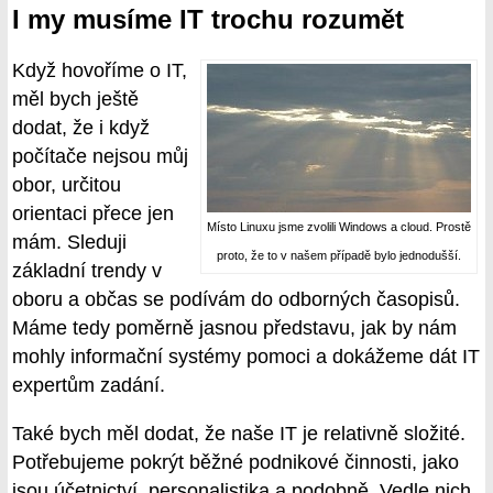
I my musíme IT trochu rozumět
Když hovoříme o IT,
měl bych ještě
dodat, že i když
počítače nejsou můj
obor, určitou
orientaci přece jen
Místo Linuxu jsme zvolili Windows a cloud. Prostě
mám. Sleduji
proto, že to v našem případě bylo jednodušší.
základní trendy v
oboru a občas se podívám do odborných časopisů.
Máme tedy poměrně jasnou představu, jak by nám
mohly informační systémy pomoci a dokážeme dát IT
expertům zadání.
Také bych měl dodat, že naše IT je relativně složité.
Potřebujeme pokrýt běžné podnikové činnosti, jako
jsou účetnictví, personalistika a podobně. Vedle nich