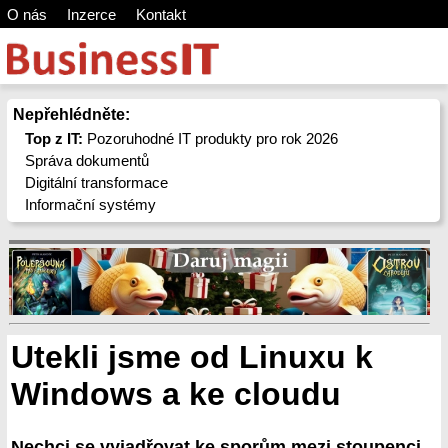
O nás
Inzerce
Kontakt
Nepřehlédněte:
Top z IT:
Pozoruhodné IT produkty pro rok 2026
Správa dokumentů
Digitální transformace
Informační systémy
Utekli jsme od Linuxu k
Windows a ke cloudu
Nechci se vyjadřovat ke sporům mezi stoupenci