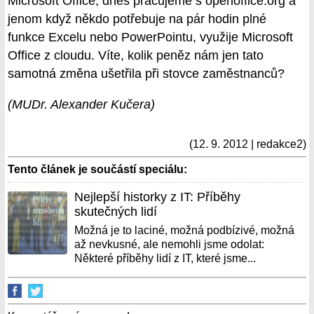
Microsoft Office, dnes pracujeme s openoffice.org a
jenom když někdo potřebuje na pár hodin plné
funkce Excelu nebo PowerPointu, využije Microsoft
Office z cloudu. Víte, kolik peněz nám jen tato
samotná změna ušetřila při stovce zaměstnanců?
(MUDr. Alexander Kučera)
(12. 9. 2012 | redakce2)
Tento článek je součástí speciálu:
Nejlepší historky z IT: Příběhy
skutečných lidí
Možná je to laciné, možná podbízivé, možná
až nevkusné, ale nemohli jsme odolat:
Některé příběhy lidí z IT, které jsme...