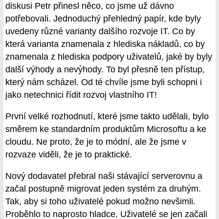
diskusi Petr přinesl něco, co jsme už dávno
potřebovali. Jednoduchý přehledný papír, kde byly
uvedeny různé varianty dalšího rozvoje IT. Co by
která varianta znamenala z hlediska nákladů, co by
znamenala z hlediska podpory uživatelů, jaké by byly
další výhody a nevýhody. To byl přesně ten přístup,
který nám scházel. Od té chvíle jsme byli schopni i
jako netechnici řídit rozvoj vlastního IT!
První velké rozhodnutí, které jsme takto udělali, bylo
směrem ke standardním produktům Microsoftu a ke
cloudu. Ne proto, že je to módní, ale že jsme v
rozvaze viděli, že je to praktické.
Nový dodavatel přebral naši stávající serverovnu a
začal postupně migrovat jeden systém za druhým.
Tak, aby si toho uživatelé pokud možno nevšimli.
Proběhlo to naprosto hladce. Uživatelé se jen začali