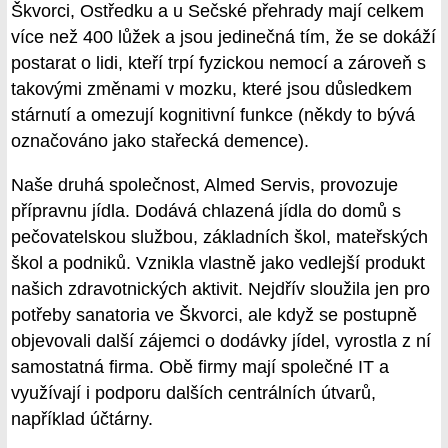
Škvorci, Ostředku a u Sečské přehrady mají celkem
více než 400 lůžek a jsou jedinečná tím, že se dokáží
postarat o lidi, kteří trpí fyzickou nemocí a zároveň s
takovými změnami v mozku, které jsou důsledkem
stárnutí a omezují kognitivní funkce (někdy to bývá
označováno jako stařecká demence).
Naše druhá společnost, Almed Servis, provozuje
přípravnu jídla. Dodává chlazená jídla do domů s
pečovatelskou službou, základních škol, mateřských
škol a podniků. Vznikla vlastně jako vedlejší produkt
našich zdravotnických aktivit. Nejdřív sloužila jen pro
potřeby sanatoria ve Škvorci, ale když se postupně
objevovali další zájemci o dodávky jídel, vyrostla z ní
samostatná firma. Obě firmy mají společné IT a
využívají i podporu dalších centrálních útvarů,
například účtárny.