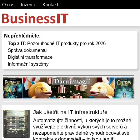
O nás
Inzerce
Kontakt
Nepřehlédněte:
Top z IT:
Pozoruhodné IT produkty pro rok 2026
Správa dokumentů
Digitální transformace
Informační systémy
Jak ušetřit na IT infrastruktuře
Automatizujte činnosti, u kterých je to možné,
využívejte efektivně výkon svých serverů a
nezapomeňte pravidelně vyhodnocovat své
kontrakty s dodavateli – to jsou jen tři...