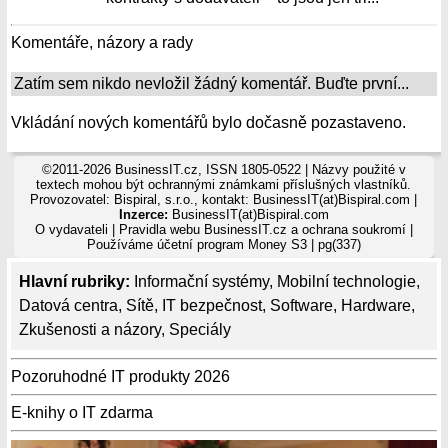
Komentáře, názory a rady
Zatím sem nikdo nevložil žádný komentář. Buďte první...
Vkládání nových komentářů bylo dočasně pozastaveno.
©2011-2026 BusinessIT.cz, ISSN 1805-0522 | Názvy použité v
textech mohou být ochrannými známkami příslušných vlastníků.
Provozovatel: Bispiral, s.r.o., kontakt: BusinessIT(at)Bispiral.com |
Inzerce:
BusinessIT(at)Bispiral.com
O vydavateli
|
Pravidla webu BusinessIT.cz a ochrana soukromí
|
Používáme
účetní program Money S3
| pg(337)
Hlavní rubriky:
Informační systémy
,
Mobilní technologie
,
Datová centra
,
Sítě
,
IT bezpečnost
,
Software
,
Hardware
,
Zkušenosti a názory
,
Speciály
Pozoruhodné IT produkty 2026
E-knihy o IT zdarma