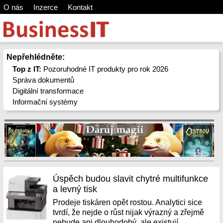
O nás
Inzerce
Kontakt
Nepřehlédněte:
Top z IT:
Pozoruhodné IT produkty pro rok 2026
Správa dokumentů
Digitální transformace
Informační systémy
Úspěch budou slavit chytré multifunkce
a levný tisk
Prodeje tiskáren opět rostou. Analytici sice
tvrdí, že nejde o růst nijak výrazný a zřejmě
nebude ani dlouhodobý, ale existují