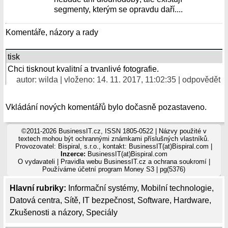
segmenty, kterým se opravdu daří....
Komentáře, názory a rady
tisk
Chci tisknout kvalitní a trvanlivé fotografie.
autor: wilda | vloženo: 14. 11. 2017, 11:02:35 |
odpovědět
Vkládání nových komentářů bylo dočasně pozastaveno.
©2011-2026 BusinessIT.cz, ISSN 1805-0522 | Názvy použité v
textech mohou být ochrannými známkami příslušných vlastníků.
Provozovatel: Bispiral, s.r.o., kontakt: BusinessIT(at)Bispiral.com |
Inzerce:
BusinessIT(at)Bispiral.com
O vydavateli
|
Pravidla webu BusinessIT.cz a ochrana soukromí
|
Používáme
účetní program Money S3
| pg(5376)
Hlavní rubriky:
Informační systémy
,
Mobilní technologie
,
Datová centra
,
Sítě
,
IT bezpečnost
,
Software
,
Hardware
,
Zkušenosti a názory
,
Speciály