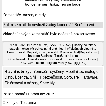
trojrozměrném tisku. Ten se bude...
Komentáře, názory a rady
Zatím sem nikdo nevložil žádný komentář. Buďte první...
Vkládání nových komentářů bylo dočasně pozastaveno.
©2011-2026 BusinessIT.cz, ISSN 1805-0522 | Názvy použité v
textech mohou být ochrannými známkami příslušných vlastníků.
Provozovatel: Bispiral, s.r.o., kontakt: BusinessIT(at)Bispiral.com |
Inzerce:
BusinessIT(at)Bispiral.com
O vydavateli
|
Pravidla webu BusinessIT.cz a ochrana soukromí
|
Používáme
účetní program Money S3
| pg(4140)
Hlavní rubriky:
Informační systémy
,
Mobilní technologie
,
Datová centra
,
Sítě
,
IT bezpečnost
,
Software
,
Hardware
,
Zkušenosti a názory
,
Speciály
Pozoruhodné IT produkty 2026
E-knihy o IT zdarma