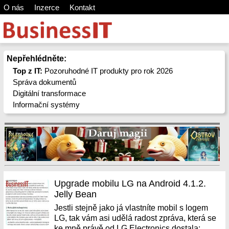
O nás
Inzerce
Kontakt
Nepřehlédněte:
Top z IT:
Pozoruhodné IT produkty pro rok 2026
Správa dokumentů
Digitální transformace
Informační systémy
Upgrade mobilu LG na Android 4.1.2.
Jelly Bean
Jestli stejně jako já vlastníte mobil s logem
LG, tak vám asi udělá radost zpráva, která se
ke mně právě od LG Electronics dostala: