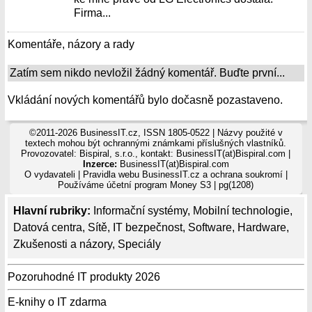
Firma...
Komentáře, názory a rady
Zatím sem nikdo nevložil žádný komentář. Buďte první...
Vkládání nových komentářů bylo dočasně pozastaveno.
©2011-2026 BusinessIT.cz, ISSN 1805-0522 | Názvy použité v
textech mohou být ochrannými známkami příslušných vlastníků.
Provozovatel: Bispiral, s.r.o., kontakt: BusinessIT(at)Bispiral.com |
Inzerce:
BusinessIT(at)Bispiral.com
O vydavateli
|
Pravidla webu BusinessIT.cz a ochrana soukromí
|
Používáme
účetní program Money S3
| pg(1208)
Hlavní rubriky:
Informační systémy
,
Mobilní technologie
,
Datová centra
,
Sítě
,
IT bezpečnost
,
Software
,
Hardware
,
Zkušenosti a názory
,
Speciály
Pozoruhodné IT produkty 2026
E-knihy o IT zdarma