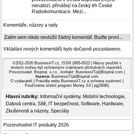
nenabízí, přinášejí na český trh České
Radiokomunikace. Mezi...
Komentáře, názory a rady
Zatím sem nikdo nevložil žádný komentář. Buďte první...
Vkládání nových komentářů bylo dočasně pozastaveno.
©2011-2026 BusinessIT.cz, ISSN 1805-0522 | Názvy použité v
textech mohou být ochrannými známkami příslušných vlastníků.
Provozovatel: Bispiral, s.r.o., kontakt: BusinessIT(at)Bispiral.com |
Inzerce:
BusinessIT(at)Bispiral.com
O vydavateli
|
Pravidla webu BusinessIT.cz a ochrana soukromí
|
Používáme
účetní program Money S3
| pg(3696)
Hlavní rubriky:
Informační systémy
,
Mobilní technologie
,
Datová centra
,
Sítě
,
IT bezpečnost
,
Software
,
Hardware
,
Zkušenosti a názory
,
Speciály
Pozoruhodné IT produkty 2026