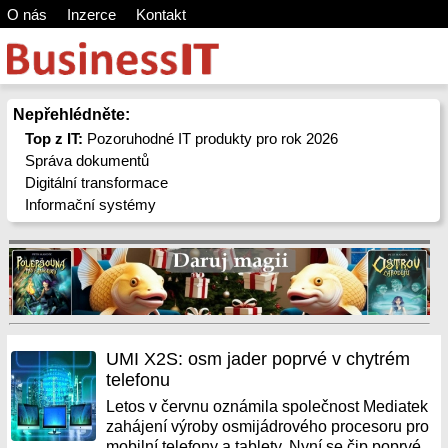
O nás
Inzerce
Kontakt
Nepřehlédněte:
Top z IT:
Pozoruhodné IT produkty pro rok 2026
Správa dokumentů
Digitální transformace
Informační systémy
UMI X2S: osm jader poprvé v chytrém
telefonu
Letos v červnu oznámila společnost Mediatek
zahájení výroby osmijádrového procesoru pro
mobilní telefony a tablety. Nyní se čip poprvé