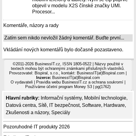
objevil v modelu X2S čínské značky UMI.
Procesor...
Komentáře, názory a rady
Zatím sem nikdo nevložil žádný komentář. Buďte první...
Vkládání nových komentářů bylo dočasně pozastaveno.
©2011-2026 BusinessIT.cz, ISSN 1805-0522 | Názvy použité v
textech mohou být ochrannými známkami příslušných vlastníků.
Provozovatel: Bispiral, s.r.o., kontakt: BusinessIT(at)Bispiral.com |
Inzerce:
BusinessIT(at)Bispiral.com
O vydavateli
|
Pravidla webu BusinessIT.cz a ochrana soukromí
|
Používáme
účetní program Money S3
| pg(1762)
Hlavní rubriky:
Informační systémy
,
Mobilní technologie
,
Datová centra
,
Sítě
,
IT bezpečnost
,
Software
,
Hardware
,
Zkušenosti a názory
,
Speciály
Pozoruhodné IT produkty 2026