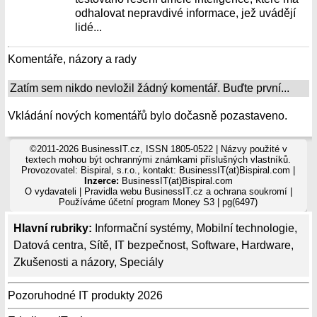
odhalovat nepravdivé informace, jež uvádějí
lidé...
Komentáře, názory a rady
Zatím sem nikdo nevložil žádný komentář. Buďte první...
Vkládání nových komentářů bylo dočasně pozastaveno.
©2011-2026 BusinessIT.cz, ISSN 1805-0522 | Názvy použité v
textech mohou být ochrannými známkami příslušných vlastníků.
Provozovatel: Bispiral, s.r.o., kontakt: BusinessIT(at)Bispiral.com |
Inzerce:
BusinessIT(at)Bispiral.com
O vydavateli
|
Pravidla webu BusinessIT.cz a ochrana soukromí
|
Používáme
účetní program Money S3
| pg(6497)
Hlavní rubriky:
Informační systémy
,
Mobilní technologie
,
Datová centra
,
Sítě
,
IT bezpečnost
,
Software
,
Hardware
,
Zkušenosti a názory
,
Speciály
Pozoruhodné IT produkty 2026