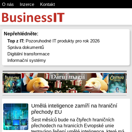
O nás
Inzerce
Kontakt
Nepřehlédněte:
Top z IT:
Pozoruhodné IT produkty pro rok 2026
Správa dokumentů
Digitální transformace
Informační systémy
Umělá inteligence zamíří na hraniční
přechody EU
Šest měsíců bude na čtyřech hraničních
přechodech na hranicích Evropské unie
testováno řešení umělé inteligence, které má