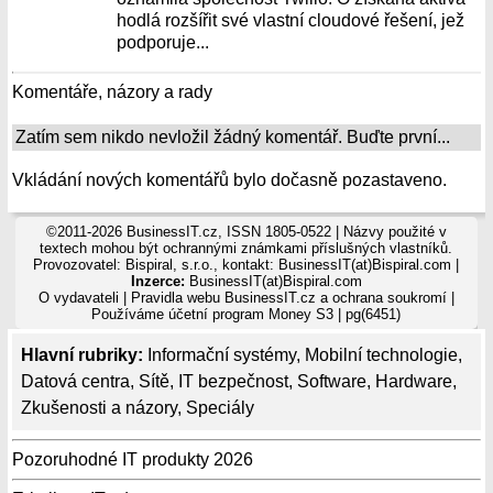
hodlá rozšířit své vlastní cloudové řešení, jež
podporuje...
Komentáře, názory a rady
Zatím sem nikdo nevložil žádný komentář. Buďte první...
Vkládání nových komentářů bylo dočasně pozastaveno.
©2011-2026 BusinessIT.cz, ISSN 1805-0522 | Názvy použité v
textech mohou být ochrannými známkami příslušných vlastníků.
Provozovatel: Bispiral, s.r.o., kontakt: BusinessIT(at)Bispiral.com |
Inzerce:
BusinessIT(at)Bispiral.com
O vydavateli
|
Pravidla webu BusinessIT.cz a ochrana soukromí
|
Používáme
účetní program Money S3
| pg(6451)
Hlavní rubriky:
Informační systémy
,
Mobilní technologie
,
Datová centra
,
Sítě
,
IT bezpečnost
,
Software
,
Hardware
,
Zkušenosti a názory
,
Speciály
Pozoruhodné IT produkty 2026