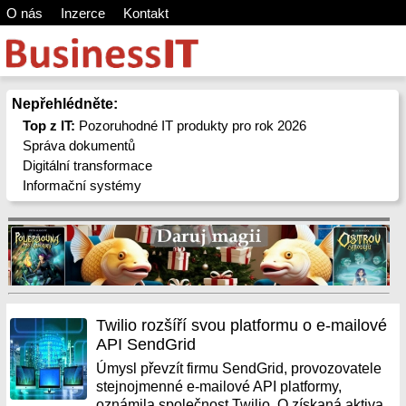
O nás
Inzerce
Kontakt
Nepřehlédněte:
Top z IT:
Pozoruhodné IT produkty pro rok 2026
Správa dokumentů
Digitální transformace
Informační systémy
Twilio rozšíří svou platformu o e-mailové
API SendGrid
Úmysl převzít firmu SendGrid, provozovatele
stejnojmenné e-mailové API platformy,
oznámila společnost Twilio. O získaná aktiva