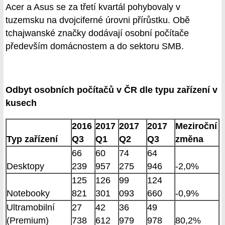
Acer a Asus se za třetí kvartál pohybovaly v
tuzemsku na dvojciferné úrovni přírůstku. Obě
tchajwanské značky dodávají osobní počítače
především domácnostem a do sektoru SMB.
Odbyt osobních počítačů v ČR dle typu zařízení v
kusech
2016
2017
2017
2017
Meziroční
Typ zařízení
Q3
Q1
Q2
Q3
změna
66
60
74
64
Desktopy
239
957
275
946
-2,0%
125
126
99
124
Notebooky
821
301
093
660
-0,9%
Ultramobilní
27
42
36
49
(Premium)
738
612
979
978
80,2%