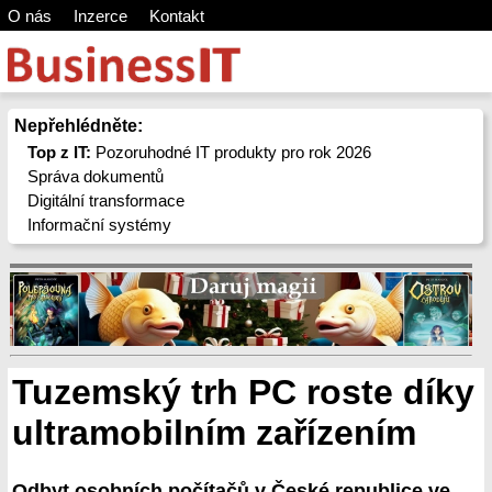
O nás
Inzerce
Kontakt
Nepřehlédněte:
Top z IT:
Pozoruhodné IT produkty pro rok 2026
Správa dokumentů
Digitální transformace
Informační systémy
Tuzemský trh PC roste díky
ultramobilním zařízením
Odbyt osobních počítačů v České republice ve