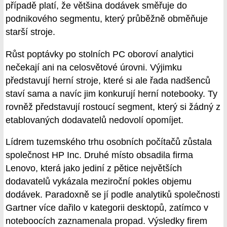
případě platí, že většina dodávek směřuje do
podnikového segmentu, který průběžně obměňuje
starší stroje.
Růst poptávky po stolních PC oboroví analytici
nečekají ani na celosvětové úrovni. Výjimku
představují herní stroje, které si ale řada nadšenců
staví sama a navíc jim konkurují herní notebooky. Ty
rovněž představují rostoucí segment, který si žádný z
etablovaných dodavatelů nedovolí opomíjet.
Lídrem tuzemského trhu osobních počítačů zůstala
společnost HP Inc. Druhé místo obsadila firma
Lenovo, která jako jediní z pětice největších
dodavatelů vykázala meziroční pokles objemu
dodávek. Paradoxně se jí podle analytiků společnosti
Gartner více dařilo v kategorii desktopů, zatímco v
noteboocích zaznamenala propad. Výsledky firem