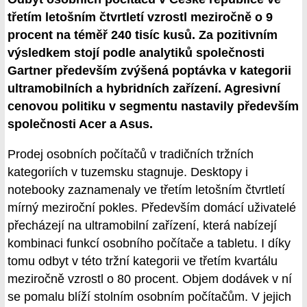
třetím letošním čtvrtletí vzrostl meziročně o 9
procent na téměř 240 tisíc kusů. Za pozitivním
výsledkem stojí podle analytiků společnosti
Gartner především zvýšená poptávka v kategorii
ultramobilních a hybridních zařízení. Agresivní
cenovou politiku v segmentu nastavily především
společnosti Acer a Asus.
Prodej osobních počítačů v tradičních tržních
kategoriích v tuzemsku stagnuje. Desktopy i
notebooky zaznamenaly ve třetím letošním čtvrtletí
mírný meziroční pokles. Především domácí uživatelé
přecházejí na ultramobilní zařízení, která nabízejí
kombinaci funkcí osobního počítače a tabletu. I díky
tomu odbyt v této tržní kategorii ve třetím kvartálu
meziročně vzrostl o 80 procent. Objem dodávek v ní
se pomalu blíží stolním osobním počítačům. V jejich