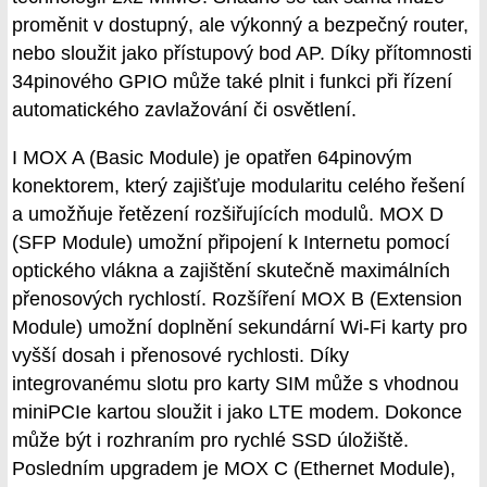
proměnit v dostupný, ale výkonný a bezpečný router,
nebo sloužit jako přístupový bod AP. Díky přítomnosti
34pinového GPIO může také plnit i funkci při řízení
automatického zavlažování či osvětlení.
I MOX A (Basic Module) je opatřen 64pinovým
konektorem, který zajišťuje modularitu celého řešení
a umožňuje řetězení rozšiřujících modulů. MOX D
(SFP Module) umožní připojení k Internetu pomocí
optického vlákna a zajištění skutečně maximálních
přenosových rychlostí. Rozšíření MOX B (Extension
Module) umožní doplnění sekundární Wi-Fi karty pro
vyšší dosah i přenosové rychlosti. Díky
integrovanému slotu pro karty SIM může s vhodnou
miniPCIe kartou sloužit i jako LTE modem. Dokonce
může být i rozhraním pro rychlé SSD úložiště.
Posledním upgradem je MOX C (Ethernet Module),