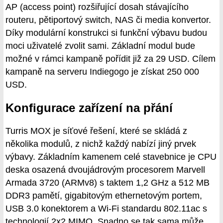
AP (access point) rozšiřující dosah stávajícího
routeru, pětiportový switch, NAS či media konvertor.
Díky modulární konstrukci si funkční výbavu budou
moci uživatelé zvolit sami. Základní modul bude
možné v rámci kampaně pořídit již za 29 USD. Cílem
kampaně na serveru Indiegogo je získat 250 000
USD.
Konfigurace zařízení na přání
Turris MOX je síťové řešení, které se skládá z
několika modulů, z nichž každý nabízí jiný prvek
výbavy. Základním kamenem celé stavebnice je CPU
deska osazená dvoujádrovým procesorem Marvell
Armada 3720 (ARMv8) s taktem 1,2 GHz a 512 MB
DDR3 pamětí, gigabitovým ethernetovým portem,
USB 3.0 konektorem a Wi-Fi standardu 802.11ac s
technologií 2x2 MIMO. Snadno se tak sama může