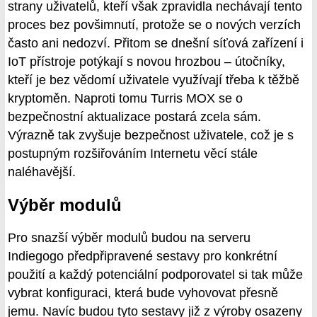
strany uživatelů, kteří však zpravidla nechávají tento
proces bez povšimnutí, protože se o nových verzích
často ani nedozví. Přitom se dnešní síťová zařízení i
IoT přístroje potýkají s novou hrozbou – útočníky,
kteří je bez vědomí uživatele využívají třeba k těžbě
kryptoměn. Naproti tomu Turris MOX se o
bezpečnostní aktualizace postará zcela sám.
Výrazně tak zvyšuje bezpečnost uživatele, což je s
postupným rozšiřováním Internetu věcí stále
naléhavější.
Výběr modulů
Pro snazší výběr modulů budou na serveru
Indiegogo předpřipravené sestavy pro konkrétní
použití a každý potenciální podporovatel si tak může
vybrat konfiguraci, která bude vyhovovat přesně
jemu. Navíc budou tyto sestavy již z výroby osazeny