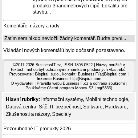
produkci 3nanometrových čipů. Lokalitu pro
stavbu...
Komentáře, názory a rady
Zatím sem nikdo nevložil žádný komentář. Buďte první...
Vkládání nových komentářů bylo dočasně pozastaveno.
©2011-2026 BusinessIT.cz, ISSN 1805-0522 | Názvy použité v
textech mohou být ochrannými známkami příslušných vlastníků.
Provozovatel: Bispiral, s.r.o., kontakt: BusinessIT(at)Bispiral.com |
Inzerce:
BusinessIT(at)Bispiral.com
O vydavateli
|
Pravidla webu BusinessIT.cz a ochrana soukromí
|
Používáme
účetní program Money S3
| pg(5336)
Hlavní rubriky:
Informační systémy
,
Mobilní technologie
,
Datová centra
,
Sítě
,
IT bezpečnost
,
Software
,
Hardware
,
Zkušenosti a názory
,
Speciály
Pozoruhodné IT produkty 2026