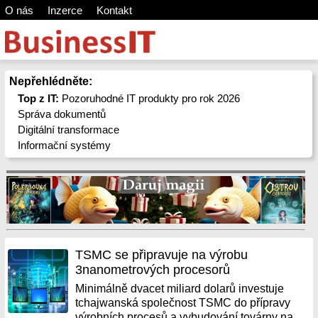
O nás
Inzerce
Kontakt
Nepřehlédněte:
Top z IT:
Pozoruhodné IT produkty pro rok 2026
Správa dokumentů
Digitální transformace
Informační systémy
TSMC se připravuje na výrobu
3nanometrových procesorů
Minimálně dvacet miliard dolarů investuje
tchajwanská společnost TSMC do přípravy
výrobních procesů a vybudování továrny na