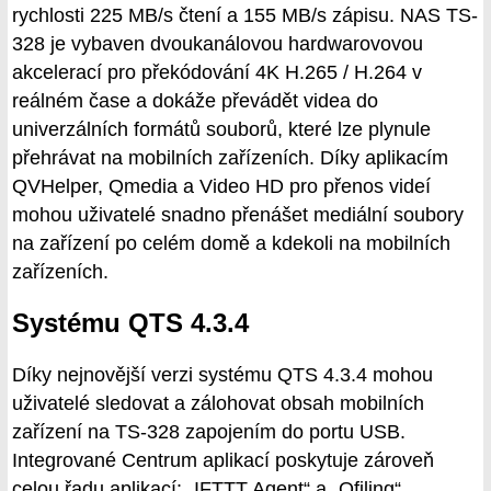
rychlosti 225 MB/s čtení a 155 MB/s zápisu. NAS TS-
328 je vybaven dvoukanálovou hardwarovovou
akcelerací pro překódování 4K H.265 / H.264 v
reálném čase a dokáže převádět videa do
univerzálních formátů souborů, které lze plynule
přehrávat na mobilních zařízeních. Díky aplikacím
QVHelper, Qmedia a Video HD pro přenos videí
mohou uživatelé snadno přenášet mediální soubory
na zařízení po celém domě a kdekoli na mobilních
zařízeních.
Systému QTS 4.3.4
Díky nejnovější verzi systému QTS 4.3.4 mohou
uživatelé sledovat a zálohovat obsah mobilních
zařízení na TS-328 zapojením do portu USB.
Integrované Centrum aplikací poskytuje zároveň
celou řadu aplikací: „IFTTT Agent“ a „Qfiling“