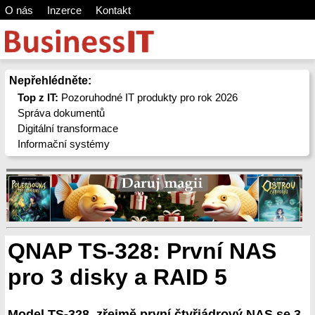
O nás
Inzerce
Kontakt
Nepřehlédněte:
Top z IT:
Pozoruhodné IT produkty pro rok 2026
Správa dokumentů
Digitální transformace
Informační systémy
QNAP TS-328: První NAS
pro 3 disky a RAID 5
Model TS-328, zřejmě první čtyřjádrový NAS se 3