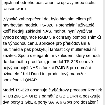
jejich náhodného odstranění či úpravy nebo útoku
ransomwaru.
„Vysoké zabezpečení dat bylo hlavním cílem při
navrhování modelu TS-328. Potenciální uživatelé,
kteří hledají základní NAS, mohou nyní využívat
výhod konfigurace RAID 5 a ochrany pomocí snímků
za výhodnou cenu, aplikace pro překódování a
multimédia pak poskytují fantastický multimediální
zážitek. Spolu s elegantním vzhledem, který se hodí
do domácího prostředí, je model TS-328 cenově
nejvýhodnější NAS s funkcí RAID 5 pro domácí
uživatele,“ řekl Dan Lin, produktový manažer
společnosti QNAP.
Model TS-328 obsahuje čtyřjádrový procesor Realtek
RTD1296 1,4 GHz s pamětí 2 GB DDR4 a poskytuje
dva porty 1 GbE a porty SATA 6 Gb/s pro dosažení