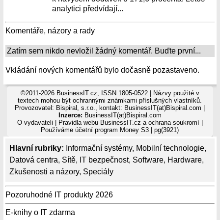
analytici předvídají...
Komentáře, názory a rady
Zatím sem nikdo nevložil žádný komentář. Buďte první...
Vkládání nových komentářů bylo dočasně pozastaveno.
©2011-2026 BusinessIT.cz, ISSN 1805-0522 | Názvy použité v
textech mohou být ochrannými známkami příslušných vlastníků.
Provozovatel: Bispiral, s.r.o., kontakt: BusinessIT(at)Bispiral.com |
Inzerce:
BusinessIT(at)Bispiral.com
O vydavateli
|
Pravidla webu BusinessIT.cz a ochrana soukromí
|
Používáme
účetní program Money S3
| pg(3921)
Hlavní rubriky:
Informační systémy
,
Mobilní technologie
,
Datová centra
,
Sítě
,
IT bezpečnost
,
Software
,
Hardware
,
Zkušenosti a názory
,
Speciály
Pozoruhodné IT produkty 2026
E-knihy o IT zdarma