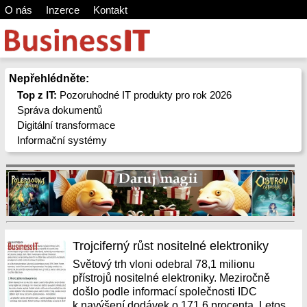
O nás
Inzerce
Kontakt
Nepřehlédněte:
Top z IT:
Pozoruhodné IT produkty pro rok 2026
Správa dokumentů
Digitální transformace
Informační systémy
Trojciferný růst nositelné elektroniky
Světový trh vloni odebral 78,1 milionu
přístrojů nositelné elektroniky. Meziročně
došlo podle informací společnosti IDC
k navýšení dodávek o 171,6 procenta. Letos