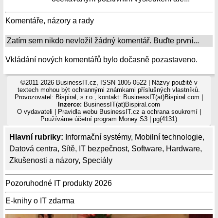
Komentáře, názory a rady
Zatím sem nikdo nevložil žádný komentář. Buďte první...
Vkládání nových komentářů bylo dočasně pozastaveno.
©2011-2026 BusinessIT.cz, ISSN 1805-0522 | Názvy použité v
textech mohou být ochrannými známkami příslušných vlastníků.
Provozovatel: Bispiral, s.r.o., kontakt: BusinessIT(at)Bispiral.com |
Inzerce:
BusinessIT(at)Bispiral.com
O vydavateli
|
Pravidla webu BusinessIT.cz a ochrana soukromí
|
Používáme
účetní program Money S3
| pg(4131)
Hlavní rubriky:
Informační systémy
,
Mobilní technologie
,
Datová centra
,
Sítě
,
IT bezpečnost
,
Software
,
Hardware
,
Zkušenosti a názory
,
Speciály
Pozoruhodné IT produkty 2026
E-knihy o IT zdarma