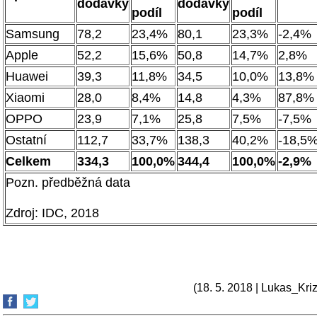
dodávky
dodávky
podíl
podíl
Samsung
78,2
23,4%
80,1
23,3%
-2,4%
Apple
52,2
15,6%
50,8
14,7%
2,8%
Huawei
39,3
11,8%
34,5
10,0%
13,8%
Xiaomi
28,0
8,4%
14,8
4,3%
87,8%
OPPO
23,9
7,1%
25,8
7,5%
-7,5%
Ostatní
112,7
33,7%
138,3
40,2%
-18,5
Celkem
334,3
100,0%
344,4
100,0%
-2,9%
Pozn. předběžná data
Zdroj: IDC, 2018
(18. 5. 2018 | Lukas_Kriz