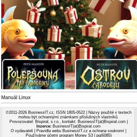
Manuál Linux
©2011-2026 BusinessIT.cz, ISSN 1805-0522 | Názvy použité v textech
mohou být ochrannými známkami příslušných vlastníků.
Provozovatel: Bispiral, s.r.o., kontakt: BusinessIT(at)Bispiral.com |
Inzerce:
BusinessIT(at)Bispiral.com
O vydavateli
|
Pravidla webu BusinessIT.cz a ochrana soukromí
|
Používáme
účetní program Money S3
| pg(6085)