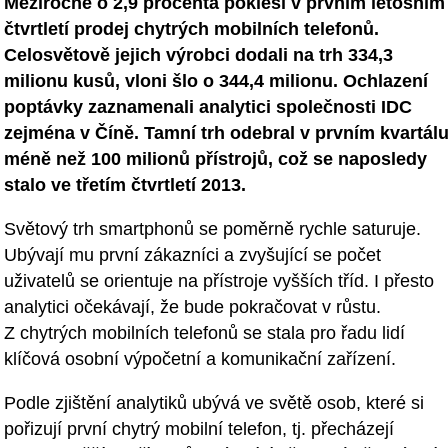
Meziročně o 2,9 procenta poklesl v prvním letošním
čtvrtletí prodej chytrých mobilních telefonů.
Celosvětově jejich výrobci dodali na trh 334,3
milionu kusů, vloni šlo o 344,4 milionu. Ochlazení
poptávky zaznamenali analytici společnosti IDC
zejména v Číně. Tamní trh odebral v prvním kvartál
méně než 100 milionů přístrojů, což se naposledy
stalo ve třetím čtvrtletí 2013.
Světový trh smartphonů se poměrně rychle saturuje.
Ubývají mu první zákazníci a zvyšující se počet
uživatelů se orientuje na přístroje vyšších tříd. I přesto
analytici očekávají, že bude pokračovat v růstu.
Z chytrých mobilních telefonů se stala pro řadu lidí
klíčová osobní výpočetní a komunikační zařízení.
Podle zjištění analytiků ubývá ve světě osob, které si
pořizují první chytrý mobilní telefon, tj. přecházejí