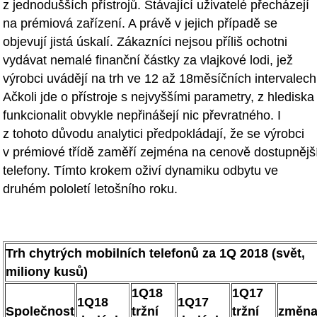
z jednodušších přístrojů. Stávající uživatelé přecházejí
na prémiová zařízení. A právě v jejich případě se
objevují jistá úskalí. Zákazníci nejsou příliš ochotni
vydávat nemalé finanční částky za vlajkové lodi, jež
výrobci uvádějí na trh ve 12 až 18měsíčních intervalech
Ačkoli jde o přístroje s nejvyššími parametry, z hlediska
funkcionalit obvykle nepřinášejí nic převratného. I
z tohoto důvodu analytici předpokládají, že se výrobci
v prémiové třídě zaměří zejména na cenově dostupnějš
telefony. Tímto krokem oživí dynamiku odbytu ve
druhém pololetí letošního roku.
Trh chytrých mobilních telefonů za 1Q 2018 (svět,
miliony kusů)
1Q18
1Q17
1Q18
1Q17
Společnost
tržní
tržní
změn