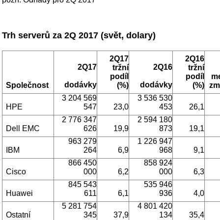
Trh serverů za 2Q 2017 (svět, dolary)
2Q17
2Q16
2Q17
2Q16
tržní
tržní
podíl
podíl
me
dodávky
dodávky
Společnost
(%)
(%)
zm
3 204 569
3 536 530
HPE
547
23,0
453
26,1
2 776 347
2 594 180
Dell EMC
626
19,9
873
19,1
963 279
1 226 947
IBM
264
6,9
968
9,1
866 450
858 924
Cisco
000
6,2
000
6,3
845 543
535 946
Huawei
611
6,1
936
4,0
5 281 754
4 801 420
Ostatní
345
37,9
134
35,4