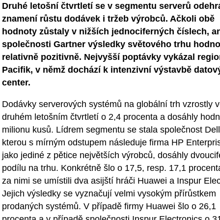
Druhé letošní čtvrtletí se v segmentu serverů odehr
znamení růstu dodávek i tržeb výrobců. Ačkoli obě
hodnoty zůstaly v nižších jednociferných číslech, an
společnosti Gartner výsledky světového trhu hodno
relativně pozitivně. Nejvyšší poptávky vykázal regio
Pacifik, v němž dochází k intenzivní výstavbě datov
center.
Dodávky serverových systémů na globální trh vzrostly 
druhém letošním čtvrtletí o 2,4 procenta a dosáhly hodn
milionu kusů. Lídrem segmentu se stala společnost Del
kterou s mírným odstupem následuje firma HP Enterpri
jako jediné z pětice největších výrobců, dosáhly dvouci
podílu na trhu. Konkrétně šlo o 17,5, resp. 17,1 procen
za nimi se umístili dva asijští hráči Huawei a Inspur Elec
Jejich výsledky se vyznačují velmi vysokým přírůstkem
prodaných systémů. V případě firmy Huawei šlo o 26,1
procenta a v případě společnosti Inspur Electronics o 3