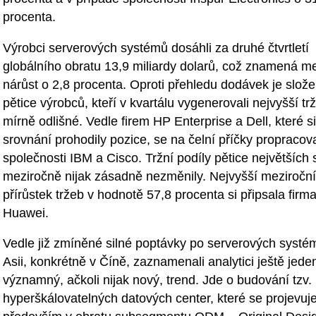
procenta.
Výrobci serverových systémů dosáhli za druhé čtvrtletí
globálního obratu 13,9 miliardy dolarů, což znamená me
nárůst o 2,8 procenta. Oproti přehledu dodávek je slože
pětice výrobců, kteří v kvartálu vygenerovali nejvyšší tr
mírně odlišné. Vedle firem HP Enterprise a Dell, které s
srovnání prohodily pozice, se na čelní příčky propracov
společnosti IBM a Cisco. Tržní podíly pětice největších 
meziročně nijak zásadně nezměnily. Nejvyšší meziroční
přírůstek tržeb v hodnotě 57,8 procenta si připsala firm
Huawei.
Vedle již zmíněné silné poptávky po serverových systé
Asii, konkrétně v Číně, zaznamenali analytici ještě jede
významný, ačkoli nijak nový, trend. Jde o budování tzv.
hyperškálovatelných datových center, které se projevuj