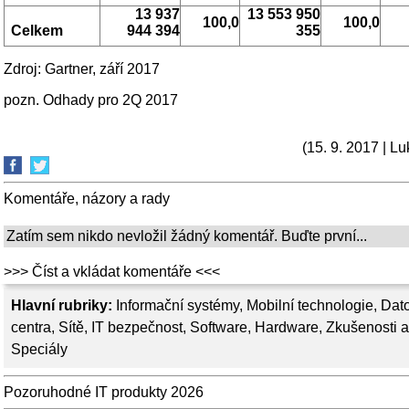
13 937
13 553 950
100,0
100,0
Celkem
944 394
355
Zdroj: Gartner, září 2017
pozn. Odhady pro 2Q 2017
(15. 9. 2017 | L
Komentáře, názory a rady
Zatím sem nikdo nevložil žádný komentář. Buďte první...
>>> Číst a vkládat komentáře <<<
Hlavní rubriky:
Informační systémy
,
Mobilní technologie
,
Dat
centra
,
Sítě
,
IT bezpečnost
,
Software
,
Hardware
,
Zkušenosti a
Speciály
Pozoruhodné IT produkty 2026