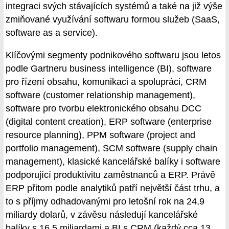
integraci svých stávajících systémů a také na již výše
zmiňované využívání softwaru formou služeb (SaaS,
software as a service).
Klíčovými segmenty podnikového softwaru jsou letos
podle Gartneru business intelligence (BI), software
pro řízení obsahu, komunikaci a spolupráci, CRM
software (customer relationship management),
software pro tvorbu elektronického obsahu DCC
(digital content creation), ERP software (enterprise
resource planning), PPM software (project and
portfolio management), SCM software (supply chain
management), klasické kancelářské balíky i software
podporující produktivitu zaměstnanců a ERP. Právě
ERP přitom podle analytiků patří největší část trhu, a
to s příjmy odhadovanými pro letošní rok na 24,9
miliardy dolarů, v závěsu následují kancelářské
balíky s 16,5 miliardami a BI s CRM (každý cca 13