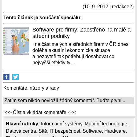
(10. 9. 2012 | redakce2)
Tento článek je součástí speciálu:
Software pro firmy: Zaostřeno na malé a
střední podniky
I na část malých a středních firem v ČR dnes
doléhá aktuální ekonomická situace
a nezbytně tak potřebují dosahovat co
nejvyšší efektivity....
Komentáře, názory a rady
Zatím sem nikdo nevložil žádný komentář. Buďte první...
>>> Číst a vkládat komentáře <<<
Hlavní rubriky:
Informační systémy
,
Mobilní technologie
,
Datová centra
,
Sítě
,
IT bezpečnost
,
Software
,
Hardware
,