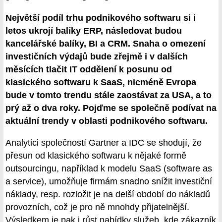
Největší podíl trhu podnikového softwaru si i
letos ukrojí balíky ERP, následovat budou
kancelářské balíky, BI a CRM. Snaha o omezení
investičních výdajů bude zřejmě i v dalších
měsících tlačit IT oddělení k posunu od
klasického softwaru k SaaS, nicméně Evropa
bude v tomto trendu stále zaostávat za USA, a to
prý až o dva roky. Pojďme se společně podívat na
aktuální trendy v oblasti podnikového softwaru.
Analytici společností Gartner a IDC se shodují, že
přesun od klasického softwaru k nějaké formě
outsourcingu, například k modelu SaaS (software as
a service), umožňuje firmám snadno snížit investiční
náklady, resp. rozložit je na delší období do nákladů
provozních, což je pro ně mnohdy přijatelnější.
Výsledkem je pak i růst nabídky služeb, kde zákazník