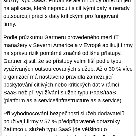
služby typu SaaS. Přitom se ale mnohdy omezují jen
na aplikace, které nepracují s citlivými daty a nerady
outsourcují práci s daty kritickými pro fungování
firmy.
Podle průzkumu Gartneru provedeného mezi IT
manažery v Severní Americe a v Evropě aplikují firmy
na správu rizik poměrně značně odlišné přístupy.
Gartner zjistil, že se přístupy velmi liší podle typu
využívaných outsourcovaných služeb: Až o 30 % více
organizací má nastavena pravidla zamezující
poskytování citlivých nebo kritických dat v rámci
SaaS než při využívání služeb typu PaaS/IaaS
(platform as a service/infrastructure as a service).
Při vyhodnocování bezpečnosti služeb dodavatelů
používají firmy v 57 % předpřipravené dotazníky.
Zatímco u služeb typu SaaS jde většinou o