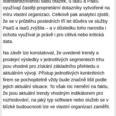
standardizovanou sadu otázek, u IaaS a PaaS
využívají častěji proprietární dotazníky vytvořené na
míru vlastní organizaci. Celkově pak analytici zjistili,
že se v průběhu posledních tří let důvěra ve služby
PaaS a IaaS zvýšila – a v důsledku toho narostla i
ochota využívat je právě i pro citlivá nebo kritická
data.
Na závěr lze konstatovat, že uvedené trendy a
prodejní výsledky v jednotlivých segmentech trhu
jsou vhodné pro získání základního přehledu o
aktuálním vývoji. Přístup jednotlivých konkrétních
firem se pochopitelně vždy bude značně lišit podle
jejich aktuální situace. To však nic nemění na faktu,
že jsou aktuální trendy vhodným indikátorem pro
rozhodování, na jaký typ software nebo služeb se v
blízké budoucnosti lze ve vlastní organizaci zaměřit.