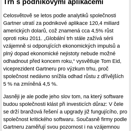
Trh s podnikovými aplikacemi
Celosvětově se letos podle analytiků společnosti
Gartner utratí za podnikové aplikace 120,4 miliard
amerických dolarů, což znamená cca 4,5% růst
oproti roku 2011. „Globální trh stále zažívá sérii
vzájemně si odporujících ekonomických impulsů a
plný dopad ekonomické nejistoty nebude možné
odhadnout před koncem roku,“ vysvětluje Tom Eid,
viceprezident Gartneru pro výzkum trhu, proč
společnost nedávno snížila odhad růstu z dřívějších
5 % na zmíněná 4,5 %.
Jasněji je ale podle jeho slov tom, na který software
budou společnosti klást při investicích důraz: V čele
se drží branžová řešení a upgrady již fungujícího, pro
společnost kritického softwaru. Současně firmy podle
Gartneru zaměřují svou pozornost i na vzájemnou