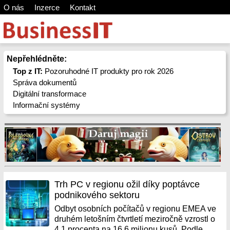
O nás
Inzerce
Kontakt
Nepřehlédněte:
Top z IT:
Pozoruhodné IT produkty pro rok 2026
Správa dokumentů
Digitální transformace
Informační systémy
Trh PC v regionu ožil díky poptávce
podnikového sektoru
Odbyt osobních počítačů v regionu EMEA ve
druhém letošním čtvrtletí meziročně vzrostl o
4,1 procenta na 16,6 milionu kusů. Podle