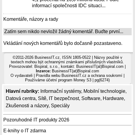
informací společnosti IDC situaci...
Komentáře, názory a rady
Zatím sem nikdo nevložil žádný komentář. Buďte první...
Vkládání nových komentářů bylo dočasně pozastaveno.
©2011-2026 BusinessIT.cz, ISSN 1805-0522 | Názvy použité v
textech mohou být ochrannými známkami příslušných vlastníků.
Provozovatel: Bispiral, s.r.o., kontakt: BusinessIT(at)Bispiral.com |
Inzerce:
BusinessIT(at)Bispiral.com
O vydavateli
|
Pravidla webu BusinessIT.cz a ochrana soukromí
|
Používáme
účetní program Money S3
| pg(6274)
Hlavní rubriky:
Informační systémy
,
Mobilní technologie
,
Datová centra
,
Sítě
,
IT bezpečnost
,
Software
,
Hardware
,
Zkušenosti a názory
,
Speciály
Pozoruhodné IT produkty 2026
E-knihy o IT zdarma